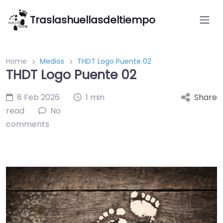
Traslashuellasdeltiempo
Home
Medios
THDT Logo Puente 02
THDT Logo Puente 02
8 Feb 2026
1 min
Share
read
No
comments