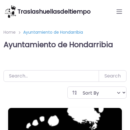
Saltar
Traslashuellasdeltiempo
al
contenido
Home
Ayuntamiento de Hondarribia
Ayuntamiento de Hondarribia
Search