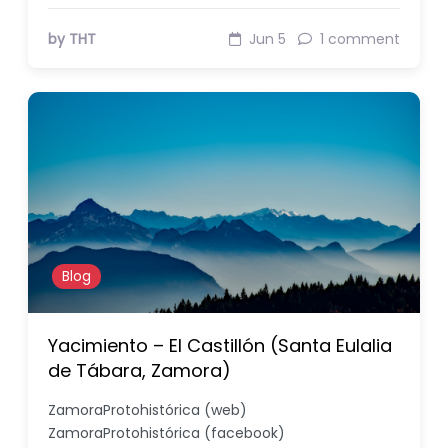
by THT
Jun 5
1 comment
Blog
Yacimiento – El Castillón (Santa Eulalia
de Tábara, Zamora)
ZamoraProtohistórica (web)
ZamoraProtohistórica (facebook)