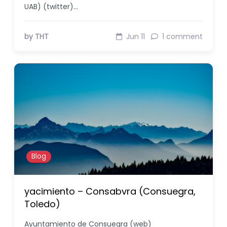
UAB) (twitter)…
by THT
Jun 11
1 comment
Blog
yacimiento – Consabvra (Consuegra,
Toledo)
Ayuntamiento de Consuegra (web)