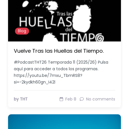
Blog
Vuelve Tras las Huellas del Tiempo.
#PodcastTHT26 Temporada 11 (2025/26) Pulsa
aquí para acceder a todos los programas.
https://youtu.be/7mxu_TbmRS8?
si=-2kydkh60gn_I42l
by THT
Feb 8
No comments