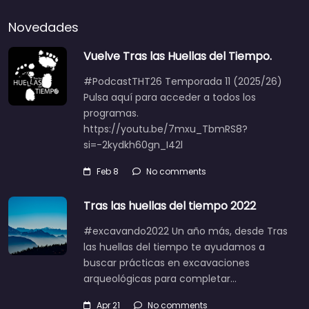
Novedades
Vuelve Tras las Huellas del Tiempo.
#PodcastTHT26 Temporada 11 (2025/26)
Pulsa aquí para acceder a todos los
programas.
https://youtu.be/7mxu_TbmRS8?
si=-2kydkh60gn_I42l
Feb 8
No comments
Tras las huellas del tiempo 2022
#excavando2022 Un año más, desde Tras
las huellas del tiempo te ayudamos a
buscar prácticas en excavaciones
arqueológicas para completar…
Apr 21
No comments