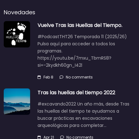
Novedades
Vuelve Tras las Huellas del Tiempo.
#PodcastTHT26 Temporada 11 (2025/26)
Pulsa aquí para acceder a todos los
programas.
https://youtu.be/7mxu_TbmRS8?
si=-2kydkh60gn_I42l
Feb 8
No comments
Tras las huellas del tiempo 2022
#excavando2022 Un año más, desde Tras
las huellas del tiempo te ayudamos a
buscar prácticas en excavaciones
arqueológicas para completar…
Apr 21
No comments