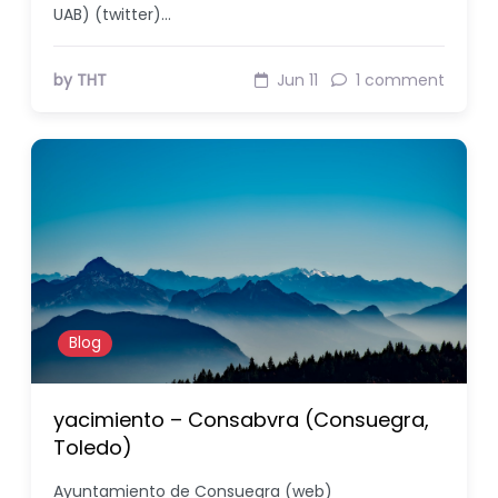
UAB) (twitter)…
by THT
Jun 11
1 comment
Blog
yacimiento – Consabvra (Consuegra,
Toledo)
Ayuntamiento de Consuegra (web)