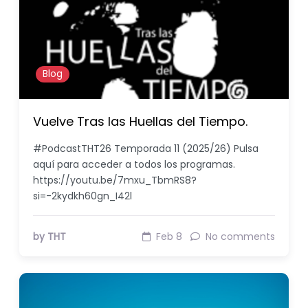
Blog
Vuelve Tras las Huellas del Tiempo.
#PodcastTHT26 Temporada 11 (2025/26) Pulsa
aquí para acceder a todos los programas.
https://youtu.be/7mxu_TbmRS8?
si=-2kydkh60gn_I42l
by THT
Feb 8
No comments