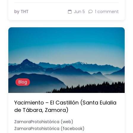
by THT
Jun 5
1 comment
Blog
Yacimiento – El Castillón (Santa Eulalia
de Tábara, Zamora)
ZamoraProtohistórica (web)
ZamoraProtohistórica (facebook)