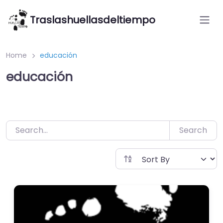
Saltar
Traslashuellasdeltiempo
al
contenido
Home
educación
educación
Search