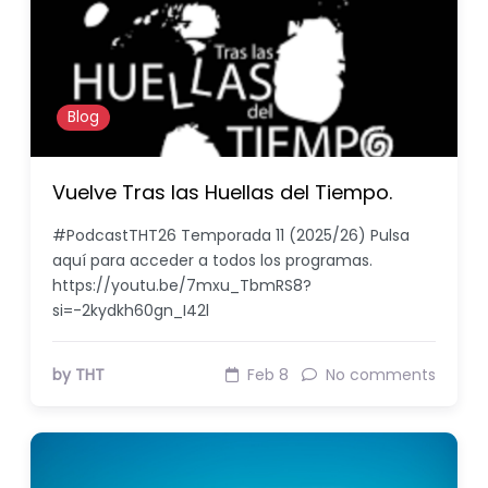
Blog
Vuelve Tras las Huellas del Tiempo.
#PodcastTHT26 Temporada 11 (2025/26) Pulsa
aquí para acceder a todos los programas.
https://youtu.be/7mxu_TbmRS8?
si=-2kydkh60gn_I42l
by THT
Feb 8
No comments