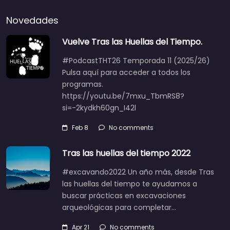
Novedades
Vuelve Tras las Huellas del Tiempo.
#PodcastTHT26 Temporada 11 (2025/26)
Pulsa aquí para acceder a todos los
programas.
https://youtu.be/7mxu_TbmRS8?
si=-2kydkh60gn_I42l
Feb 8
No comments
Tras las huellas del tiempo 2022
#excavando2022 Un año más, desde Tras
las huellas del tiempo te ayudamos a
buscar prácticas en excavaciones
arqueológicas para completar…
Apr 21
No comments