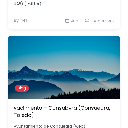
UAB) (twitter)…
by THT
Jun 11
1 comment
Blog
yacimiento – Consabvra (Consuegra,
Toledo)
Ayuntamiento de Consuegra (web)