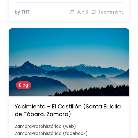
by THT
Jun 5
1 comment
Blog
Yacimiento – El Castillón (Santa Eulalia
de Tábara, Zamora)
ZamoraProtohistórica (web)
ZamoraProtohistórica (facebook)