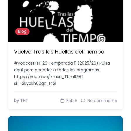
Blog
Vuelve Tras las Huellas del Tiempo.
#PodcastTHT26 Temporada 11 (2025/26) Pulsa
aquí para acceder a todos los programas.
https://youtu.be/7mxu_TbmRS8?
si=-2kydkh60gn_I42l
by THT
Feb 8
No comments