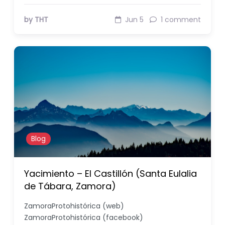
by THT
Jun 5
1 comment
Blog
Yacimiento – El Castillón (Santa Eulalia
de Tábara, Zamora)
ZamoraProtohistórica (web)
ZamoraProtohistórica (facebook)