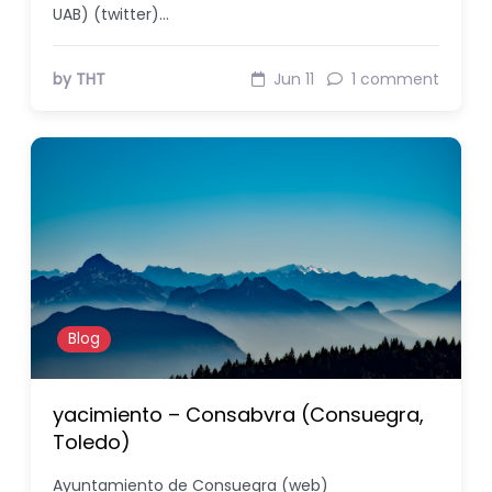
UAB) (twitter)…
by THT
Jun 11
1 comment
Blog
yacimiento – Consabvra (Consuegra,
Toledo)
Ayuntamiento de Consuegra (web)