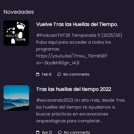
Novedades
Vuelve Tras las Huellas del Tiempo.
#PodcastTHT26 Temporada 11 (2025/26)
Pulsa aquí para acceder a todos los
programas.
https://youtu.be/7mxu_TbmRS8?
si=-2kydkh60gn_I42l
Feb 8
No comments
Tras las huellas del tiempo 2022
#excavando2022 Un año más, desde Tras
las huellas del tiempo te ayudamos a
buscar prácticas en excavaciones
arqueológicas para completar…
Apr 21
No comments