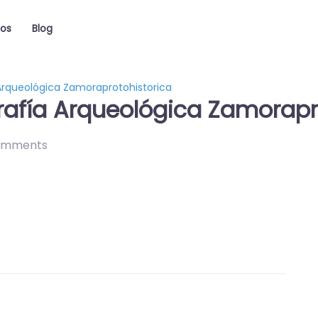
ios
Blog
 Arqueológica Zamoraprotohistorica
grafía Arqueológica Zamorapr
omments