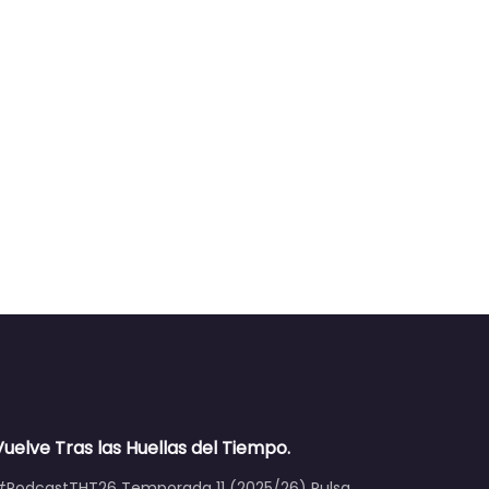
Vuelve Tras las Huellas del Tiempo.
#PodcastTHT26 Temporada 11 (2025/26) Pulsa