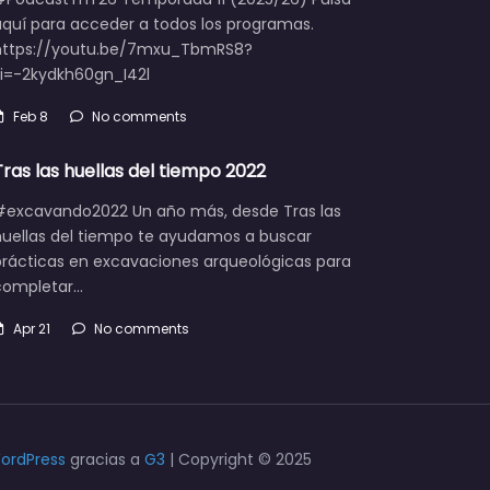
aquí para acceder a todos los programas.
https://youtu.be/7mxu_TbmRS8?
si=-2kydkh60gn_I42l
Feb 8
No comments
Tras las huellas del tiempo 2022
#excavando2022 Un año más, desde Tras las
huellas del tiempo te ayudamos a buscar
prácticas en excavaciones arqueológicas para
completar…
Apr 21
No comments
ordPress
gracias a
G3
| Copyright © 2025