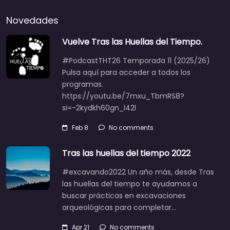
Novedades
Vuelve Tras las Huellas del Tiempo.
#PodcastTHT26 Temporada 11 (2025/26)
Pulsa aquí para acceder a todos los
programas.
https://youtu.be/7mxu_TbmRS8?
si=-2kydkh60gn_I42l
Feb 8
No comments
Tras las huellas del tiempo 2022
#excavando2022 Un año más, desde Tras
las huellas del tiempo te ayudamos a
buscar prácticas en excavaciones
arqueológicas para completar…
Apr 21
No comments