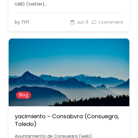
UAB) (twitter)…
by THT
Jun 11
1 comment
Blog
yacimiento – Consabvra (Consuegra,
Toledo)
Ayuntamiento de Consuegra (web)