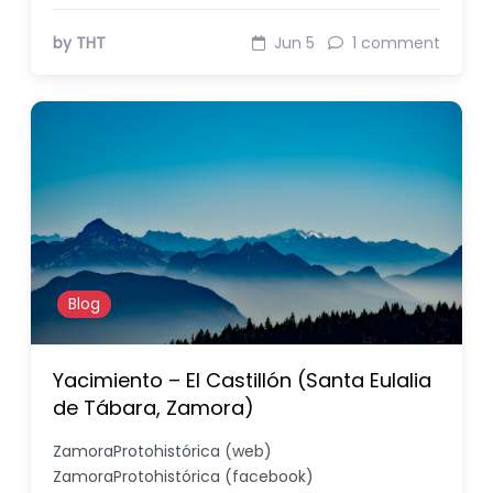
by THT
Jun 5
1 comment
Blog
Yacimiento – El Castillón (Santa Eulalia
de Tábara, Zamora)
ZamoraProtohistórica (web)
ZamoraProtohistórica (facebook)