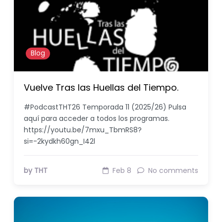
Blog
Vuelve Tras las Huellas del Tiempo.
#PodcastTHT26 Temporada 11 (2025/26) Pulsa
aquí para acceder a todos los programas.
https://youtu.be/7mxu_TbmRS8?
si=-2kydkh60gn_I42l
by THT
Feb 8
No comments