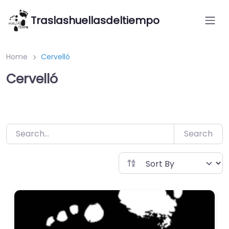
Saltar
Traslashuellasdeltiempo
al
contenido
Home
Cervelló
Cervelló
Search