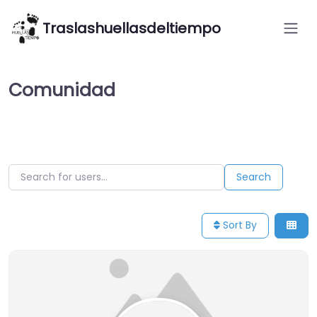
Traslashuellasdeltiempo
Comunidad
Search for users…
Search for users…
Search
Sort By