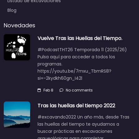
Listado de excavaciones
Blog
Novedades
Vuelve Tras las Huellas del Tiempo.
#PodcastTHT26 Temporada 11 (2025/26)
Pulsa aquí para acceder a todos los
programas.
https://youtu.be/7mxu_TbmRS8?
si=-2kydkh60gn_I42l
Feb 8
No comments
Tras las huellas del tiempo 2022
#excavando2022 Un año más, desde Tras
las huellas del tiempo te ayudamos a
buscar prácticas en excavaciones
arqueológicas para completar…