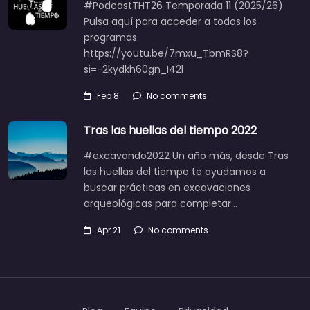
#PodcastTHT26 Temporada 11 (2025/26)
Pulsa aquí para acceder a todos los
programas.
https://youtu.be/7mxu_TbmRS8?
si=-2kydkh60gn_I42l
Feb 8
No comments
Tras las huellas del tiempo 2022
#excavando2022 Un año más, desde Tras
las huellas del tiempo te ayudamos a
buscar prácticas en excavaciones
arqueológicas para completar…
Apr 21
No comments