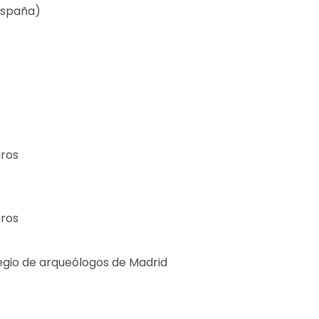
España)
uros
uros
egio de arqueólogos de Madrid