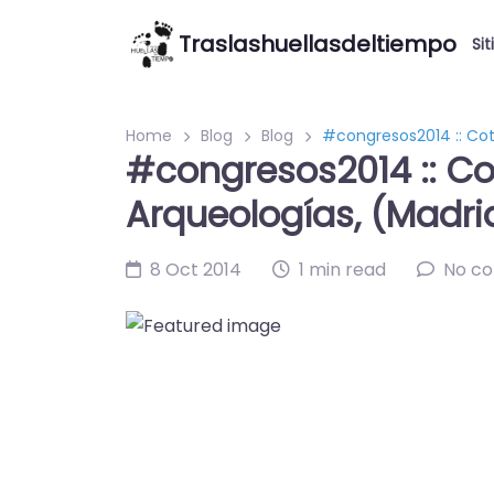
Traslashuellasdeltiempo
Sit
Home
Blog
Blog
#congresos2014 :: Cota
#congresos2014 :: Co
Arqueologías, (Madrid
8 Oct 2014
1 min read
No c