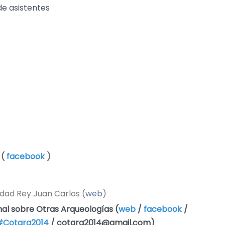
de asistentes
 (
facebook
)
idad Rey Juan Carlos (
web
)
al sobre Otras Arqueologías (
web
/
facebook
/
#Cotarq2014
/ cotarq2014@gmail.com)