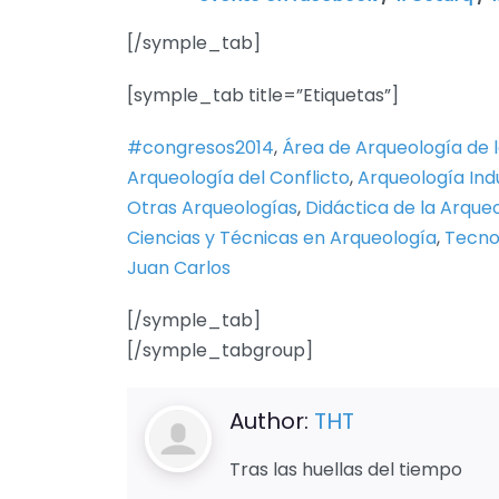
[/symple_tab]
[symple_tab title=”Etiquetas”]
#congresos2014
,
Área de Arqueología de l
Arqueología del Conflicto
,
Arqueología Indu
Otras Arqueologías
,
Didáctica de la Arque
Ciencias y Técnicas en Arqueología
,
Tecnol
Juan Carlos
[/symple_tab]
[/symple_tabgroup]
Author:
THT
Tras las huellas del tiempo