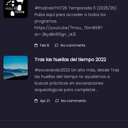
#PodcastTHT26 Temporada 11 (2025/26)
Pulsa aquí para acceder a todos los
programas.
https://youtu.be/7mxu_TbmRS8?
si=-2kydkh60gn_I42l
Feb 8
No comments
Tras las huellas del tiempo 2022
#excavando2022 Un año más, desde Tras
las huellas del tiempo te ayudamos a
buscar prácticas en excavaciones
arqueológicas para completar…
Apr 21
No comments