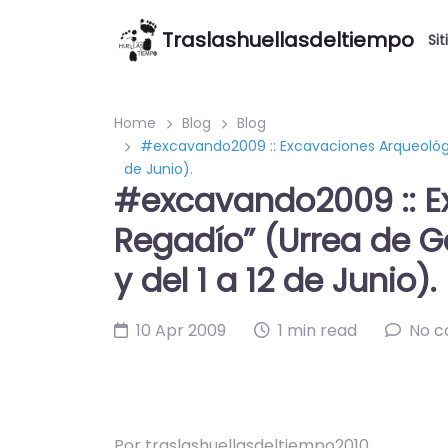
Traslashuellasdeltiempo
Sit
Home
Blog
Blog
#excavando2009 :: Excavaciones Arqueológica
de Junio).
#excavando2009 :: E
Regadío” (Urrea de Ga
y del 1 a 12 de Junio).
10 Apr 2009
1 min read
No 
Por
traslashuellasdeltiempo2010