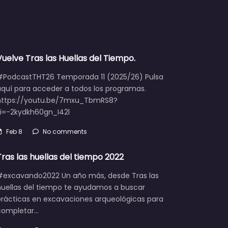
Vuelve Tras las Huellas del Tiempo.
#PodcastTHT26 Temporada 11 (2025/26) Pulsa
aquí para acceder a todos los programas.
https://youtu.be/7mxu_TbmRS8?
si=-2kydkh60gn_I42l
Feb 8
No comments
Tras las huellas del tiempo 2022
#excavando2022 Un año más, desde Tras las
huellas del tiempo te ayudamos a buscar
prácticas en excavaciones arqueológicas para
completar…