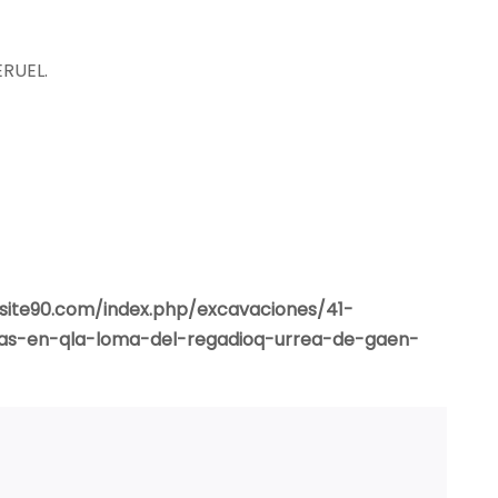
ERUEL.
site90.com/index.php/excavaciones/41-
cas-en-qla-loma-del-regadioq-urrea-de-gaen-