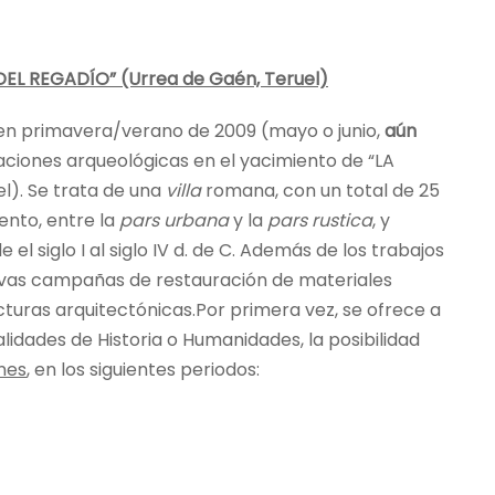
 DEL REGADÍO”
(Urrea de Gaén, Teruel)
, en primavera/verano de 2009 (mayo o junio,
aún
aciones arqueológicas en el yacimiento de “LA
). Se trata de una
villa
romana, con un total de 25
nto, entre la
pars urbana
y la
pars rustica
, y
l siglo I al siglo IV d. de C. Además de los trabajos
evas campañas de restauración de materiales
cturas arquitectó
nicas.Por
primera vez, se ofrece a
alidades de Historia o Humanidades, la posibilidad
nes
, en los siguientes periodos: