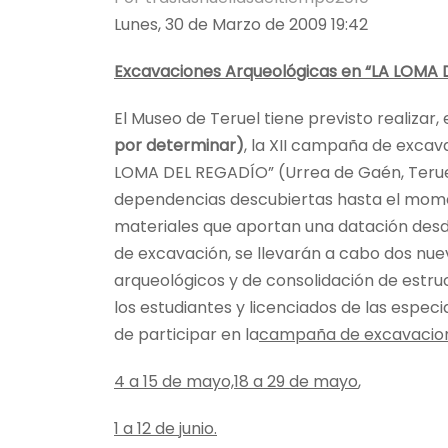
Lunes, 30 de Marzo de 2009 19:42
Excavaciones Arqueológicas en “LA LOMA
El Museo de Teruel tiene previsto realizar
por determinar)
, la XII campaña de excav
LOMA DEL REGADÍO” (Urrea de Gaén, Teruel
dependencias descubiertas hasta el mome
materiales que aportan una datación desde e
de excavación, se llevarán a cabo dos nu
arqueológicos y de consolidación de estru
los estudiantes y licenciados de las especi
de participar en la
campaña de excavacio
4 a
15 de mayo,
18 a
29 de mayo
,
1 a
12 de junio.