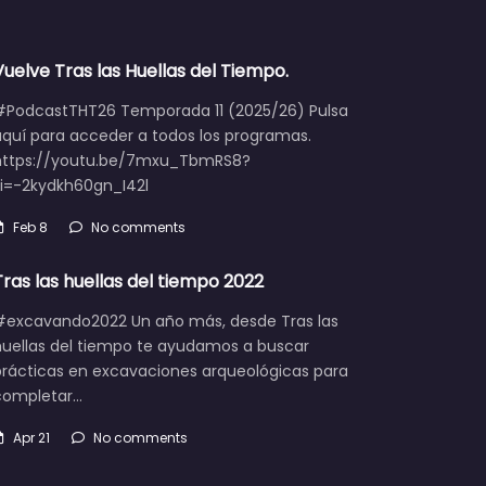
Vuelve Tras las Huellas del Tiempo.
#PodcastTHT26 Temporada 11 (2025/26) Pulsa
aquí para acceder a todos los programas.
https://youtu.be/7mxu_TbmRS8?
si=-2kydkh60gn_I42l
Feb 8
No comments
Tras las huellas del tiempo 2022
#excavando2022 Un año más, desde Tras las
huellas del tiempo te ayudamos a buscar
prácticas en excavaciones arqueológicas para
completar…
Apr 21
No comments