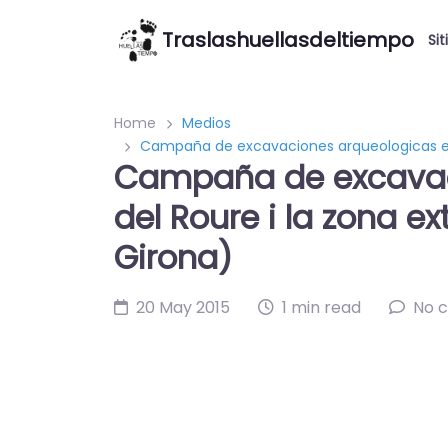
Traslashuellasdeltiempo
Sit
Home
Medios
Campaña de excavaciones arqueologicas en el
Campaña de excavaci
del Roure i la zona ex
Girona)
20 May 2015
1 min read
No 