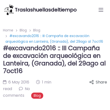
Traslashuellasdeltiempo
Home
Blog
Blog
#excavando2016 :: III Campaña de excavación
arqueológica en Lanteira, (Granada), del 29ago al 7oct16
#excavando2016 :: III Campaña
de excavación arqueológica en
Lanteira, (Granada), del 29ago al
7oct16
6 May 2016
1 min
Share
read
No
comments
Blog