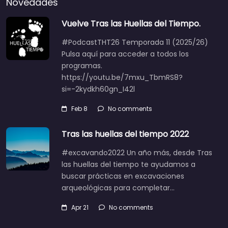
Novedades
Vuelve Tras las Huellas del Tiempo.
#PodcastTHT26 Temporada 11 (2025/26)
Pulsa aquí para acceder a todos los
programas.
https://youtu.be/7mxu_TbmRS8?
si=-2kydkh60gn_I42l
Feb 8
No comments
Tras las huellas del tiempo 2022
#excavando2022 Un año más, desde Tras
las huellas del tiempo te ayudamos a
buscar prácticas en excavaciones
arqueológicas para completar…
Apr 21
No comments