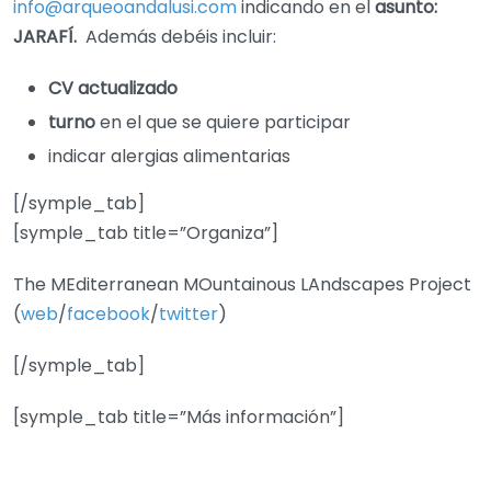
info@arqueoandalusi.com
indicando en el
asunto:
JARAFÍ.
Además debéis incluir:
CV actualizado
turno
en el que se quiere participar
indicar alergias alimentarias
[/symple_tab]
[symple_tab title=”Organiza”]
The MEditerranean MOuntainous LAndscapes Project
(
web
/
facebook
/
twitter
)
[/symple_tab]
[symple_tab title=”Más información”]