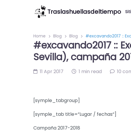
Traslashuellasdeltiempo
Sit
Home
Blog
Blog
#excavando2017 :: Exc
#excavando2017 :: Ex
Sevilla), campaña 20
11 Apr 2017
1 min read
10 c
[symple_tabgroup]
[symple_tab title=”Lugar / fechas”]
Campaña 2017-2018