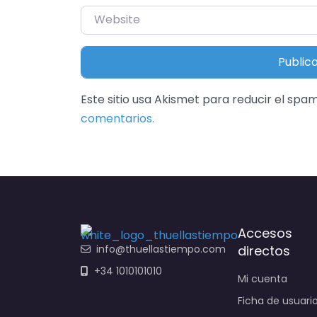
Website
Este sitio usa Akismet para reducir el spa
comentarios.
Accesos
info@thuellastiempo.com
directos
+34 1010101010
Mi cuenta
Ficha de usuari