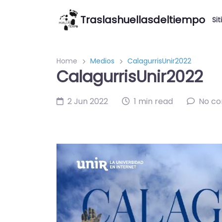
Traslashuellasdeltiempo
Sit
Home
Medios
CalagurrisUnir2022
CalagurrisUnir2022
2 Jun 2022
1 min read
No c