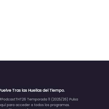
Vuelve Tras las Huellas del Tiempo.
#PodcastTHT26 Temporada 11 (2025/26) Pulsa
aquí para acceder a todos los programas.