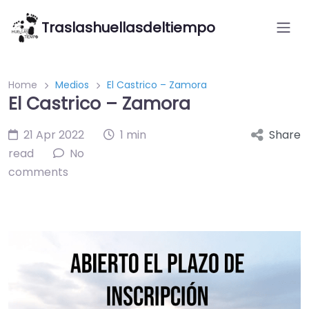
Traslashuellasdeltiempo
Home
Medios
El Castrico – Zamora
El Castrico – Zamora
21 Apr 2022
1 min
Share
read
No
comments