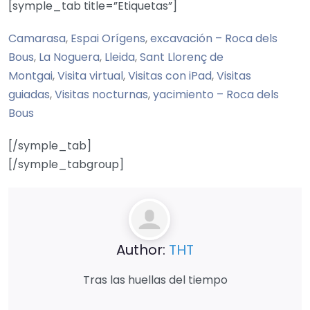
[symple_tab title=”Etiquetas”]
Camarasa
,
Espai Orígens
,
excavación – Roca dels
Bous
,
La Noguera
,
Lleida
,
Sant Llorenç de
Montgai
,
Visita virtual
,
Visitas con iPad
,
Visitas
guiadas
,
Visitas nocturnas
,
yacimiento – Roca dels
Bous
[/symple_tab]
[/symple_tabgroup]
Author:
THT
Tras las huellas del tiempo