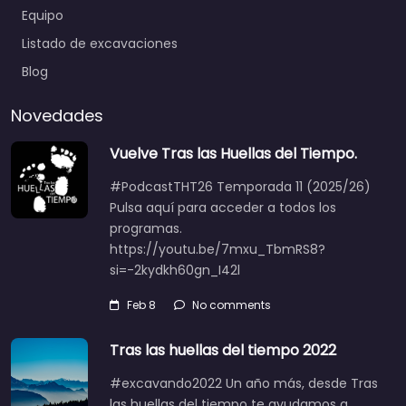
Equipo
Listado de excavaciones
Blog
Novedades
Vuelve Tras las Huellas del Tiempo.
#PodcastTHT26 Temporada 11 (2025/26)
Pulsa aquí para acceder a todos los
programas.
https://youtu.be/7mxu_TbmRS8?
si=-2kydkh60gn_I42l
Feb 8
No comments
Tras las huellas del tiempo 2022
#excavando2022 Un año más, desde Tras
las huellas del tiempo te ayudamos a