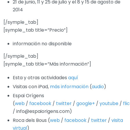
21 de junio, 11 y 25 de julio y el 8 y 15 de agosto de
2014
[/symple_tab]
[symple_tab title=”Precio”]
información no disponible
[/symple_tab]
[symple_tab title=”Más información”]
Esta y otras actividades
aquí
Visitas con iPad,
más información
(
audio
)
Espai Orígens
(
web
/
facebook
/
twitter
/
google+
/
youtube
/
fli
/ info@espaiorigens.com)
Roca dels Bous (
web
/
facebook
/
twitter
/
visita
virtual
)