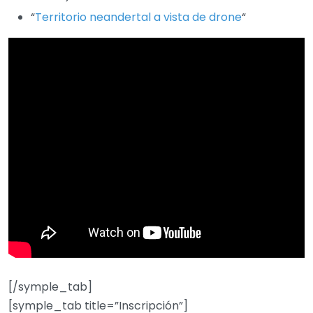
“
Territorio neandertal a vista de drone
“
[/symple_tab]
[symple_tab title=”Inscripción”]