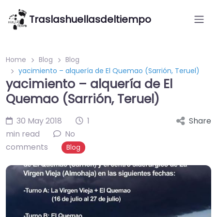
Traslashuellasdeltiempo
Home
Blog
Blog
yacimiento – alquería de El Quemao (Sarrión, Teruel)
yacimiento – alquería de El
Quemao (Sarrión, Teruel)
30 May 2018
1
Share
min read
No
comments
Blog