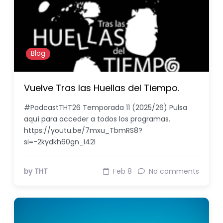
Blog
Vuelve Tras las Huellas del Tiempo.
#PodcastTHT26 Temporada 11 (2025/26) Pulsa
aquí para acceder a todos los programas.
https://youtu.be/7mxu_TbmRS8?
si=-2kydkh60gn_I42l
by THT
Feb 8
No comments