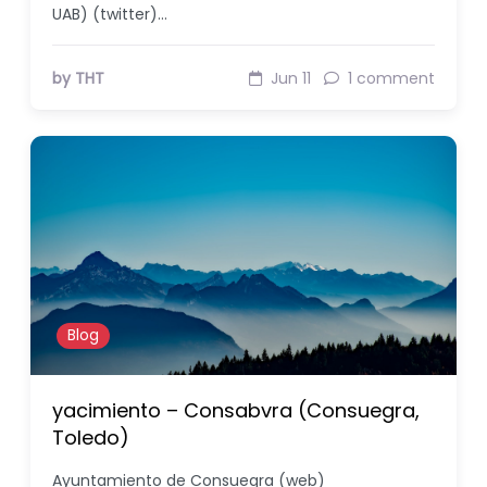
UAB) (twitter)…
by THT
Jun 11
1 comment
Blog
yacimiento – Consabvra (Consuegra,
Toledo)
Ayuntamiento de Consuegra (web)