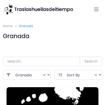
Saltar
Traslashuellasdeltiempo
al
contenido
Home
Granada
Granada
Search