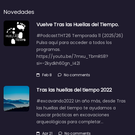
Novedades
Vuelve Tras las Huellas del Tiempo.
#PodcastTHT26 Temporada 11 (2025/26)
Pulsa aquí para acceder a todos los
programas.
https://youtu.be/7mxu_TbmRS8?
si=-2kydkh60gn_I42l
Feb 8
No comments
Tras las huellas del tiempo 2022
#excavando2022 Un año más, desde Tras
las huellas del tiempo te ayudamos a
buscar prácticas en excavaciones
arqueológicas para completar…
Apr 21
No comments