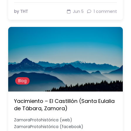
by THT
Jun 5
1 comment
Blog
Yacimiento – El Castillón (Santa Eulalia
de Tábara, Zamora)
ZamoraProtohistórica (web)
ZamoraProtohistórica (facebook)