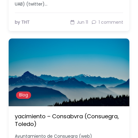
UAB) (twitter)…
by THT
Jun 11
1 comment
Blog
yacimiento – Consabvra (Consuegra,
Toledo)
Ayuntamiento de Consuegra (web)