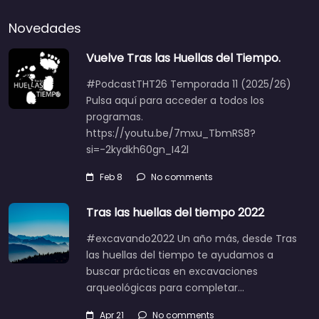
Novedades
Vuelve Tras las Huellas del Tiempo.
#PodcastTHT26 Temporada 11 (2025/26)
Pulsa aquí para acceder a todos los
programas.
https://youtu.be/7mxu_TbmRS8?
si=-2kydkh60gn_I42l
Feb 8
No comments
Tras las huellas del tiempo 2022
#excavando2022 Un año más, desde Tras
las huellas del tiempo te ayudamos a
buscar prácticas en excavaciones
arqueológicas para completar…
Apr 21
No comments