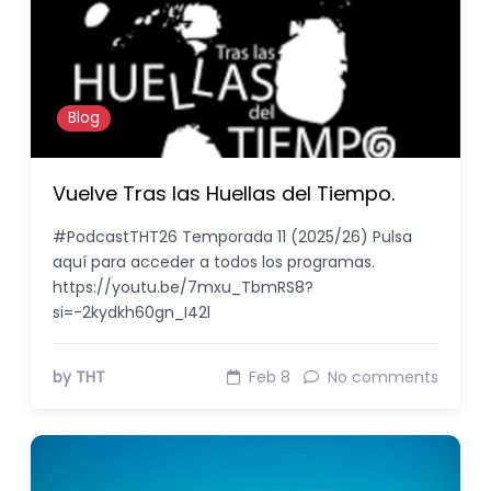
Blog
Vuelve Tras las Huellas del Tiempo.
#PodcastTHT26 Temporada 11 (2025/26) Pulsa
aquí para acceder a todos los programas.
https://youtu.be/7mxu_TbmRS8?
si=-2kydkh60gn_I42l
by THT
Feb 8
No comments