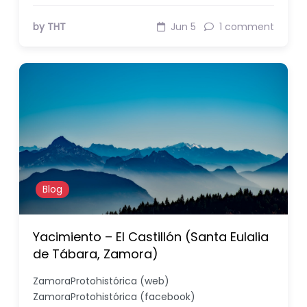
by THT
Jun 5
1 comment
Blog
Yacimiento – El Castillón (Santa Eulalia
de Tábara, Zamora)
ZamoraProtohistórica (web)
ZamoraProtohistórica (facebook)