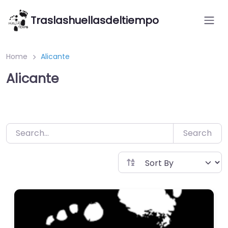
Saltar
Traslashuellasdeltiempo
al
contenido
Home
Alicante
Alicante
Search