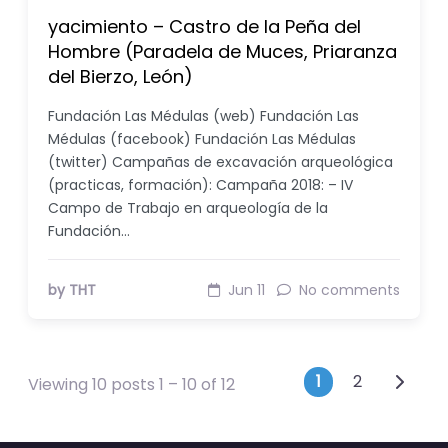
yacimiento – Castro de la Peña del
Hombre (Paradela de Muces, Priaranza
del Bierzo, León)
Fundación Las Médulas (web) Fundación Las
Médulas (facebook) Fundación Las Médulas
(twitter) Campañas de excavación arqueológica
(practicas, formación): Campaña 2018: – IV
Campo de Trabajo en arqueología de la
Fundación…
by THT
Jun 11
No comments
Posts nav
1
2
Viewing 10 posts 1 – 10 of 12