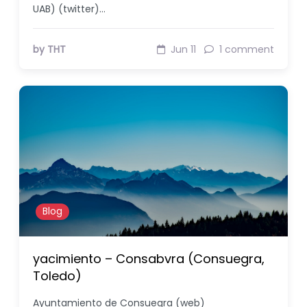
UAB) (twitter)…
by THT
Jun 11
1 comment
Blog
yacimiento – Consabvra (Consuegra,
Toledo)
Ayuntamiento de Consuegra (web)