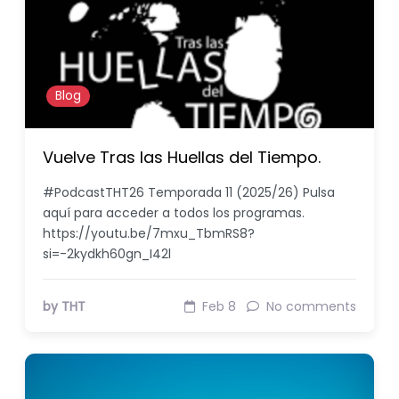
Blog
Vuelve Tras las Huellas del Tiempo.
#PodcastTHT26 Temporada 11 (2025/26) Pulsa
aquí para acceder a todos los programas.
https://youtu.be/7mxu_TbmRS8?
si=-2kydkh60gn_I42l
by THT
Feb 8
No comments