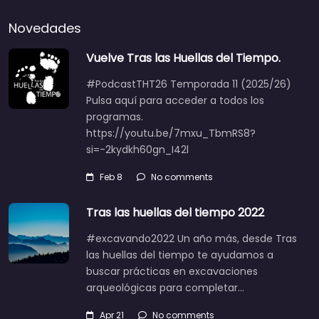
Novedades
Vuelve Tras las Huellas del Tiempo.
#PodcastTHT26 Temporada 11 (2025/26)
Pulsa aquí para acceder a todos los
programas.
https://youtu.be/7mxu_TbmRS8?
si=-2kydkh60gn_I42l
Feb 8
No comments
Tras las huellas del tiempo 2022
#excavando2022 Un año más, desde Tras
las huellas del tiempo te ayudamos a
buscar prácticas en excavaciones
arqueológicas para completar…
Apr 21
No comments