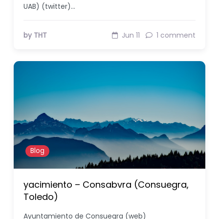
UAB) (twitter)…
by THT
Jun 11
1 comment
Blog
yacimiento – Consabvra (Consuegra,
Toledo)
Ayuntamiento de Consuegra (web)