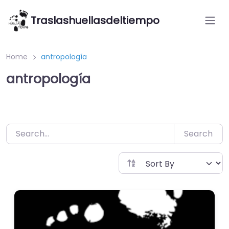
Saltar
Traslashuellasdeltiempo
al
contenido
Home
antropología
antropología
Search