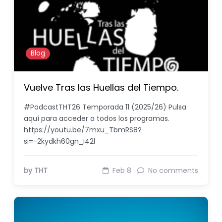
Blog
Vuelve Tras las Huellas del Tiempo.
#PodcastTHT26 Temporada 11 (2025/26) Pulsa
aquí para acceder a todos los programas.
https://youtu.be/7mxu_TbmRS8?
si=-2kydkh60gn_I42l
by THT
Feb 8
No comments