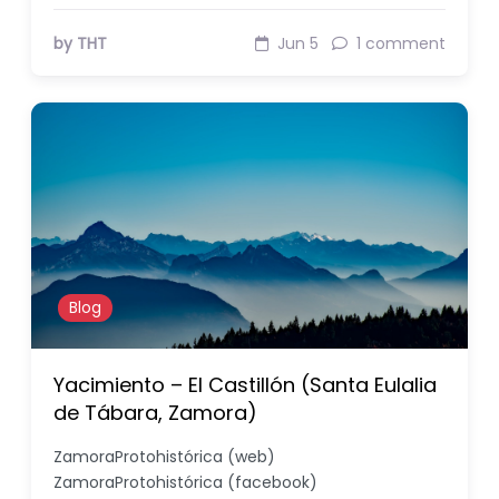
by THT
Jun 5
1 comment
Blog
Yacimiento – El Castillón (Santa Eulalia
de Tábara, Zamora)
ZamoraProtohistórica (web)
ZamoraProtohistórica (facebook)