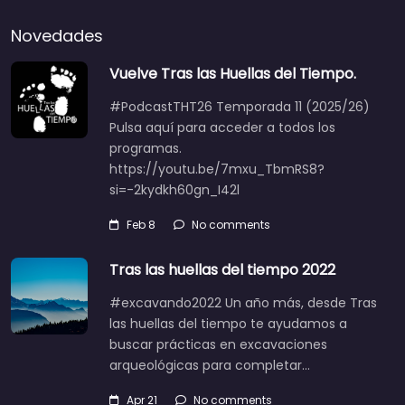
Novedades
Vuelve Tras las Huellas del Tiempo.
#PodcastTHT26 Temporada 11 (2025/26)
Pulsa aquí para acceder a todos los
programas.
https://youtu.be/7mxu_TbmRS8?
si=-2kydkh60gn_I42l
Feb 8
No comments
Tras las huellas del tiempo 2022
#excavando2022 Un año más, desde Tras
las huellas del tiempo te ayudamos a
buscar prácticas en excavaciones
arqueológicas para completar…
Apr 21
No comments