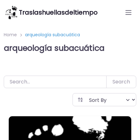
Saltar
Traslashuellasdeltiempo
al
contenido
Home
arqueología subacuática
arqueología subacuática
Search