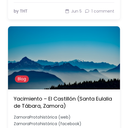
by THT
Jun 5
1 comment
Blog
Yacimiento – El Castillón (Santa Eulalia
de Tábara, Zamora)
ZamoraProtohistórica (web)
ZamoraProtohistórica (facebook)