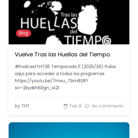
Blog
Vuelve Tras las Huellas del Tiempo.
#PodcastTHT26 Temporada 11 (2025/26) Pulsa
aquí para acceder a todos los programas.
https://youtu.be/7mxu_TbmRS8?
si=-2kydkh60gn_I42l
by THT
Feb 8
No comments