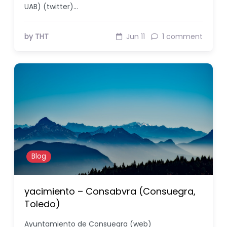
UAB) (twitter)…
by THT
Jun 11
1 comment
Blog
yacimiento – Consabvra (Consuegra,
Toledo)
Ayuntamiento de Consuegra (web)