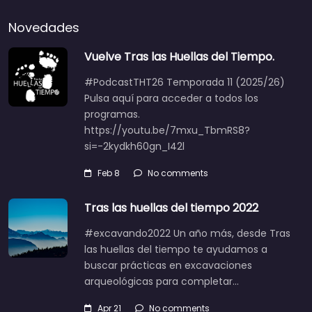
Novedades
Vuelve Tras las Huellas del Tiempo.
#PodcastTHT26 Temporada 11 (2025/26)
Pulsa aquí para acceder a todos los
programas.
https://youtu.be/7mxu_TbmRS8?
si=-2kydkh60gn_I42l
Feb 8
No comments
Tras las huellas del tiempo 2022
#excavando2022 Un año más, desde Tras
las huellas del tiempo te ayudamos a
buscar prácticas en excavaciones
arqueológicas para completar…
Apr 21
No comments