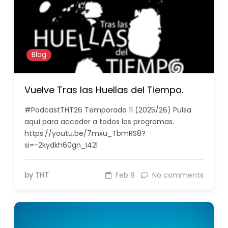
Blog
Vuelve Tras las Huellas del Tiempo.
#PodcastTHT26 Temporada 11 (2025/26) Pulsa
aquí para acceder a todos los programas.
https://youtu.be/7mxu_TbmRS8?
si=-2kydkh60gn_I42l
by THT
Feb 8
No comments