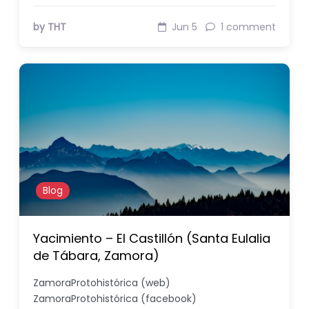
by THT
Jun 5
1 comment
Blog
Yacimiento – El Castillón (Santa Eulalia
de Tábara, Zamora)
ZamoraProtohistórica (web)
ZamoraProtohistórica (facebook)