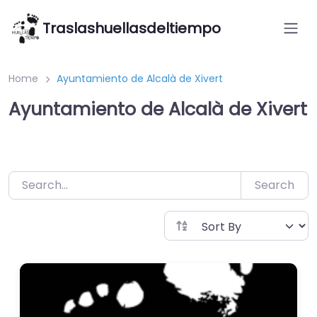
Saltar
Traslashuellasdeltiempo
al
contenido
Home
Ayuntamiento de Alcalà de Xivert
Ayuntamiento de Alcalà de Xivert
Search