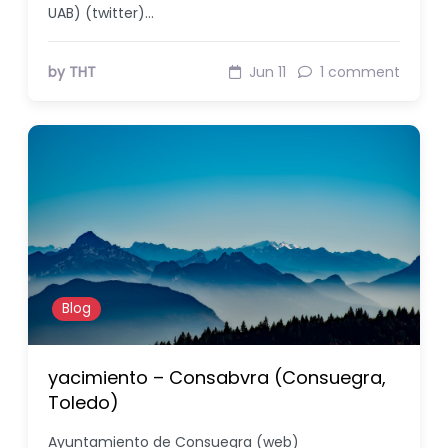
UAB) (twitter)…
by THT
Jun 11
1 comment
Blog
yacimiento – Consabvra (Consuegra,
Toledo)
Ayuntamiento de Consuegra (web)