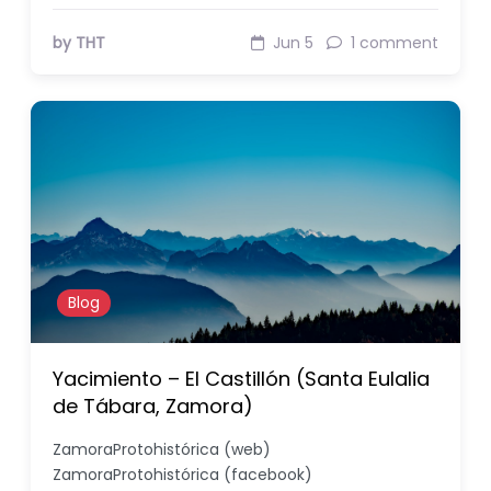
by THT
Jun 5
1 comment
Blog
Yacimiento – El Castillón (Santa Eulalia
de Tábara, Zamora)
ZamoraProtohistórica (web)
ZamoraProtohistórica (facebook)