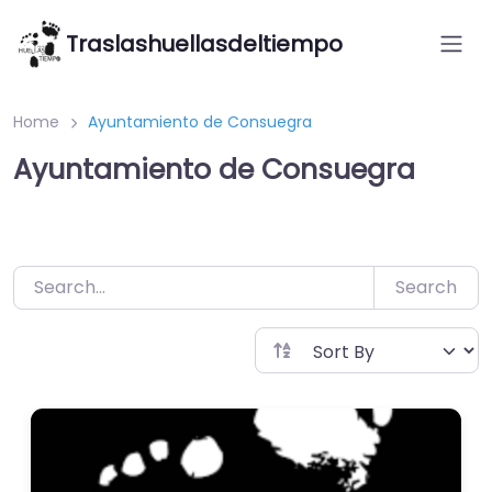
Saltar
Traslashuellasdeltiempo
al
contenido
Home
Ayuntamiento de Consuegra
Ayuntamiento de Consuegra
Search