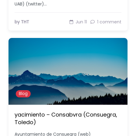
UAB) (twitter)…
by THT
Jun 11
1 comment
Blog
yacimiento – Consabvra (Consuegra,
Toledo)
Ayuntamiento de Consuegra (web)