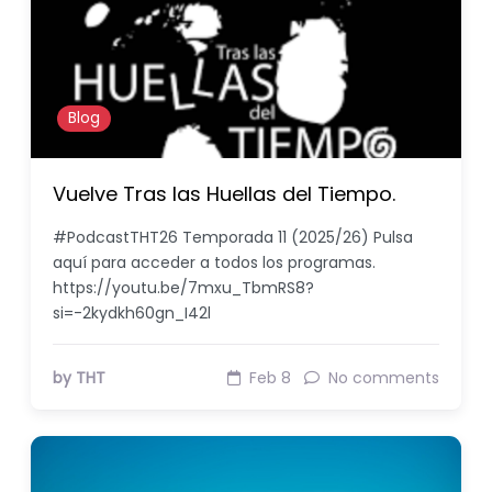
Blog
Vuelve Tras las Huellas del Tiempo.
#PodcastTHT26 Temporada 11 (2025/26) Pulsa
aquí para acceder a todos los programas.
https://youtu.be/7mxu_TbmRS8?
si=-2kydkh60gn_I42l
by THT
Feb 8
No comments