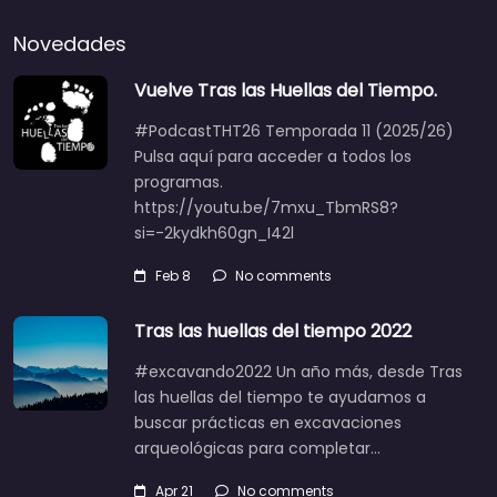
Novedades
Vuelve Tras las Huellas del Tiempo.
#PodcastTHT26 Temporada 11 (2025/26)
Pulsa aquí para acceder a todos los
programas.
https://youtu.be/7mxu_TbmRS8?
si=-2kydkh60gn_I42l
Feb 8
No comments
Tras las huellas del tiempo 2022
#excavando2022 Un año más, desde Tras
las huellas del tiempo te ayudamos a
buscar prácticas en excavaciones
arqueológicas para completar…
Apr 21
No comments