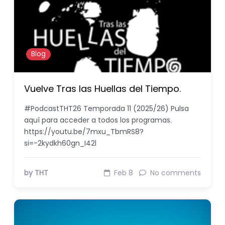
Blog
Vuelve Tras las Huellas del Tiempo.
#PodcastTHT26 Temporada 11 (2025/26) Pulsa
aquí para acceder a todos los programas.
https://youtu.be/7mxu_TbmRS8?
si=-2kydkh60gn_I42l
by THT
Feb 8
No comments