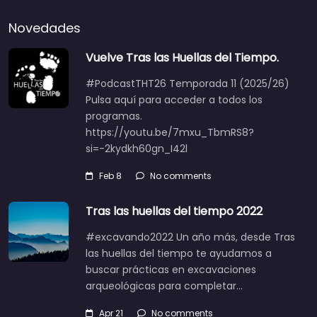
Novedades
Vuelve Tras las Huellas del Tiempo.
#PodcastTHT26 Temporada 11 (2025/26)
Pulsa aquí para acceder a todos los
programas.
https://youtu.be/7mxu_TbmRS8?
si=-2kydkh60gn_I42l
Feb 8
No comments
Tras las huellas del tiempo 2022
#excavando2022 Un año más, desde Tras
las huellas del tiempo te ayudamos a
buscar prácticas en excavaciones
arqueológicas para completar…
Apr 21
No comments