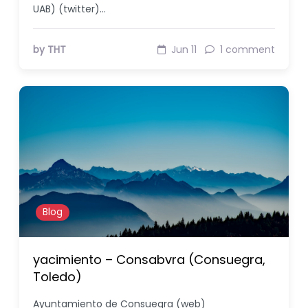
UAB) (twitter)…
by THT
Jun 11
1 comment
Blog
yacimiento – Consabvra (Consuegra,
Toledo)
Ayuntamiento de Consuegra (web)