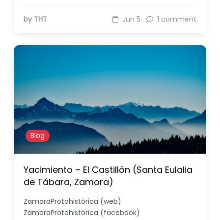
by THT
Jun 5
1 comment
Blog
Yacimiento – El Castillón (Santa Eulalia
de Tábara, Zamora)
ZamoraProtohistórica (web)
ZamoraProtohistórica (facebook)