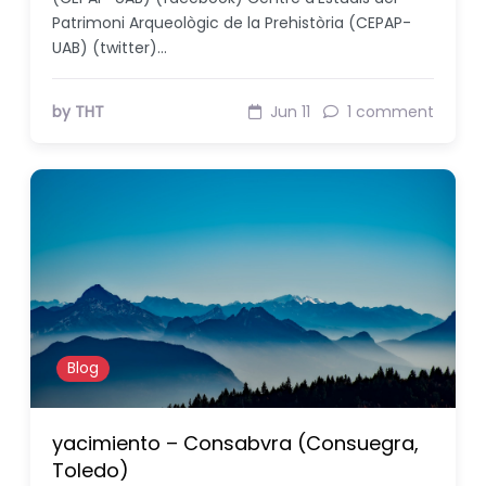
Patrimoni Arqueològic de la Prehistòria (CEPAP-
UAB) (twitter)…
by THT
Jun 11
1 comment
Blog
yacimiento – Consabvra (Consuegra,
Toledo)