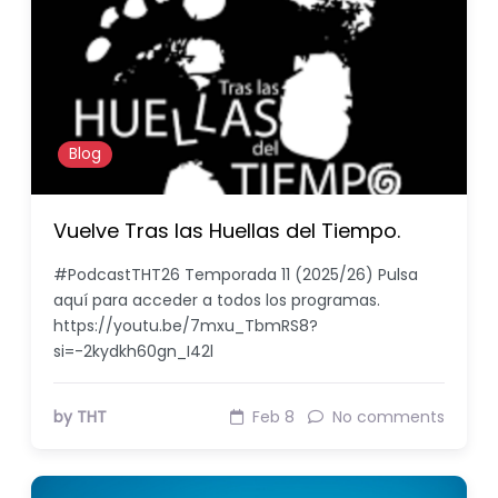
Blog
Vuelve Tras las Huellas del Tiempo.
#PodcastTHT26 Temporada 11 (2025/26) Pulsa
aquí para acceder a todos los programas.
https://youtu.be/7mxu_TbmRS8?
si=-2kydkh60gn_I42l
by THT
Feb 8
No comments