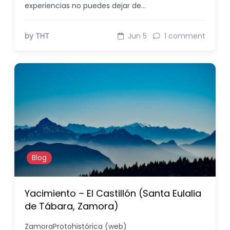
experiencias no puedes dejar de…
by THT
Jun 5
1 comment
Blog
Yacimiento – El Castillón (Santa Eulalia
de Tábara, Zamora)
ZamoraProtohistórica (web)