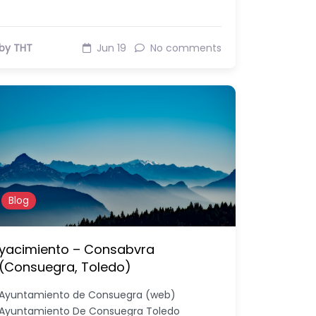
by THT
Jun 19
No comments
Blog
yacimiento – Consabvra
(Consuegra, Toledo)
Ayuntamiento de Consuegra (web)
Ayuntamiento De Consuegra Toledo