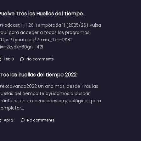
Vuelve Tras las Huellas del Tiempo.
#PodcastTHT26 Temporada 11 (2025/26) Pulsa
aquí para acceder a todos los programas.
https://youtu.be/7mxu_TbmRS8?
si=-2kydkh60gn_I42l
Feb 8
No comments
Tras las huellas del tiempo 2022
#excavando2022 Un año más, desde Tras las
huellas del tiempo te ayudamos a buscar
prácticas en excavaciones arqueológicas para
completar…
Apr 21
No comments