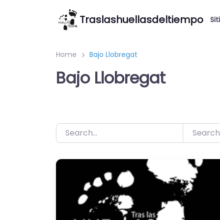
Saltar
Traslashuellasdeltiempo
al
Sit
contenido
Home
Bajo Llobregat
Bajo Llobregat
Search