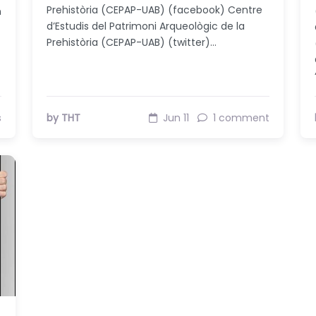
Prehistòria (CEPAP-UAB) (facebook) Centre
n
d’Estudis del Patrimoni Arqueològic de la
Prehistòria (CEPAP-UAB) (twitter)…
s
by THT
Jun 11
1 comment