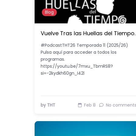
Blog
Vuelve Tras las Huellas del Tiempo.
#PodcastTHT26 Temporada 11 (2025/26)
Pulsa aquí para acceder a todos los
programas.
https://youtu.be/7mxu_TbmRS8?
si=-2kydkh60gn_I42l
by THT
Feb 8
No comment