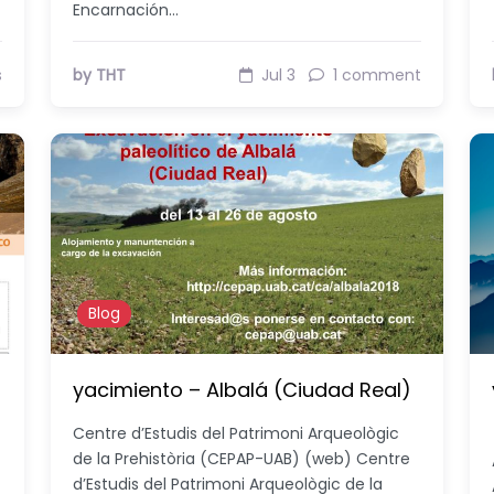
Encarnación…
s
by THT
Jul 3
1 comment
Blog
yacimiento – Albalá (Ciudad Real)
Centre d’Estudis del Patrimoni Arqueològic
de la Prehistòria (CEPAP-UAB) (web) Centre
d’Estudis del Patrimoni Arqueològic de la