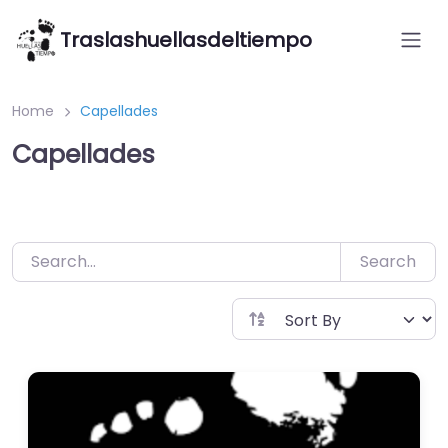
Saltar
Traslashuellasdeltiempo
al
contenido
Home
Capellades
Capellades
Search