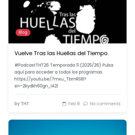
Blog
Vuelve Tras las Huellas del Tiempo.
#PodcastTHT26 Temporada 11 (2025/26) Pulsa
aquí para acceder a todos los programas.
https://youtu.be/7mxu_TbmRS8?
si=-2kydkh60gn_I42l
by THT
Feb 8
No comments