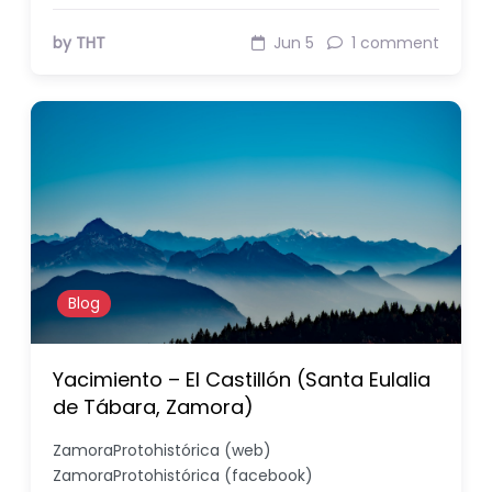
by THT
Jun 5
1 comment
Blog
Yacimiento – El Castillón (Santa Eulalia
de Tábara, Zamora)
ZamoraProtohistórica (web)
ZamoraProtohistórica (facebook)