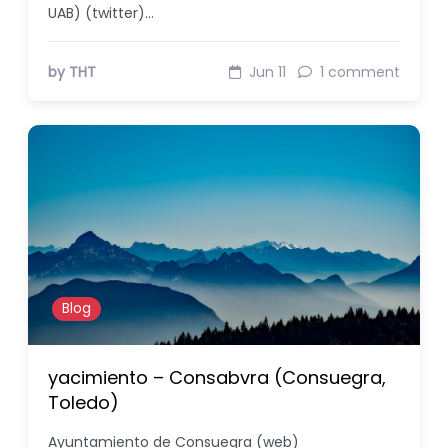
UAB) (twitter)…
by THT
Jun 11
1 comment
Blog
yacimiento – Consabvra (Consuegra,
Toledo)
Ayuntamiento de Consuegra (web)