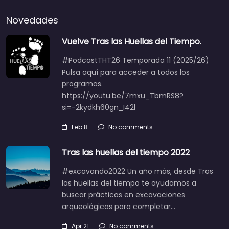
Novedades
Vuelve Tras las Huellas del Tiempo.
#PodcastTHT26 Temporada 11 (2025/26)
Pulsa aquí para acceder a todos los
programas.
https://youtu.be/7mxu_TbmRS8?
si=-2kydkh60gn_I42l
Feb 8
No comments
Tras las huellas del tiempo 2022
#excavando2022 Un año más, desde Tras
las huellas del tiempo te ayudamos a
buscar prácticas en excavaciones
arqueológicas para completar…
Apr 21
No comments