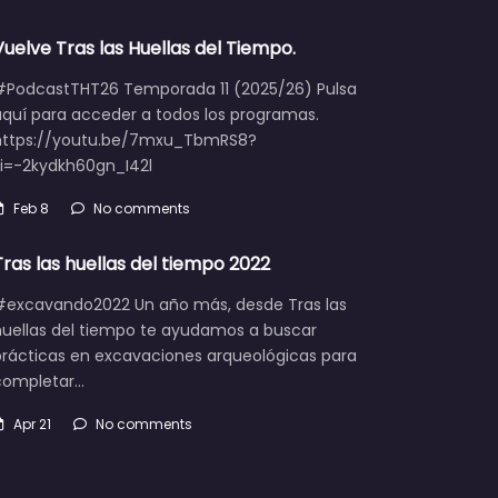
Vuelve Tras las Huellas del Tiempo.
#PodcastTHT26 Temporada 11 (2025/26) Pulsa
aquí para acceder a todos los programas.
https://youtu.be/7mxu_TbmRS8?
si=-2kydkh60gn_I42l
Feb 8
No comments
Tras las huellas del tiempo 2022
#excavando2022 Un año más, desde Tras las
huellas del tiempo te ayudamos a buscar
prácticas en excavaciones arqueológicas para
completar…
Apr 21
No comments