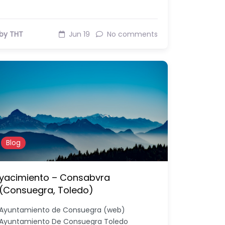
by THT
Jun 19
No comments
Blog
yacimiento – Consabvra
(Consuegra, Toledo)
Ayuntamiento de Consuegra (web)
Ayuntamiento De Consuegra Toledo