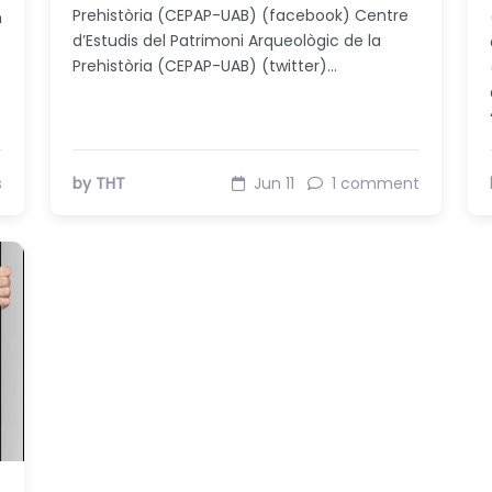
Prehistòria (CEPAP-UAB) (facebook) Centre
n
d’Estudis del Patrimoni Arqueològic de la
Prehistòria (CEPAP-UAB) (twitter)…
s
by THT
Jun 11
1 comment