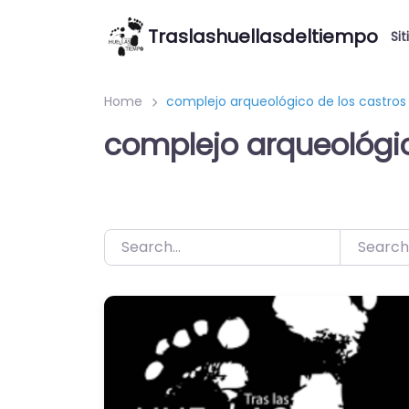
Saltar
Traslashuellasdeltiempo
al
Sit
contenido
Home
complejo arqueológico de los castros
complejo arqueológic
Search