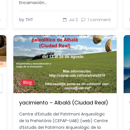
Encarnación…
s
by THT
Jul 3
1 comment
Blog
yacimiento – Albalá (Ciudad Real)
Centre d’Estudis del Patrimoni Arqueològic
de la Prehistòria (CEPAP-UAB) (web) Centre
d’Estudis del Patrimoni Arqueològic de la