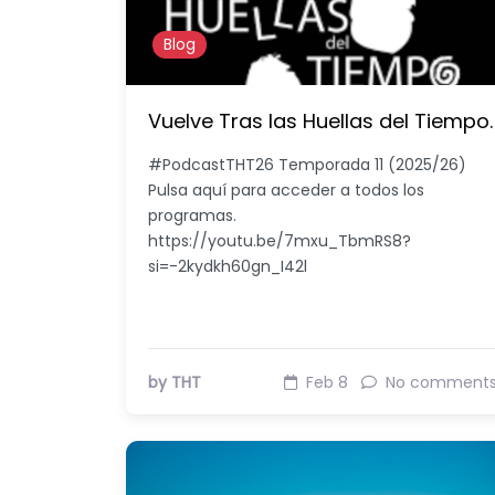
Blog
Vuelve Tras las Huellas del Tiempo.
#PodcastTHT26 Temporada 11 (2025/26)
Pulsa aquí para acceder a todos los
programas.
https://youtu.be/7mxu_TbmRS8?
si=-2kydkh60gn_I42l
by THT
Feb 8
No comment