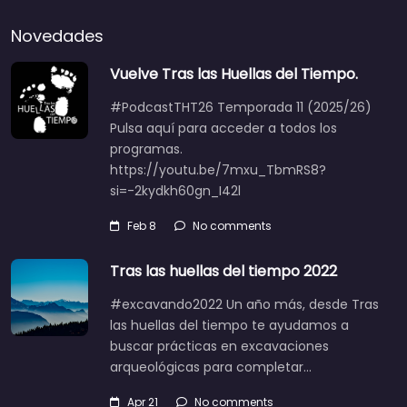
Novedades
Vuelve Tras las Huellas del Tiempo.
#PodcastTHT26 Temporada 11 (2025/26)
Pulsa aquí para acceder a todos los
programas.
https://youtu.be/7mxu_TbmRS8?
si=-2kydkh60gn_I42l
Feb 8
No comments
Tras las huellas del tiempo 2022
#excavando2022 Un año más, desde Tras
las huellas del tiempo te ayudamos a
buscar prácticas en excavaciones
arqueológicas para completar…
Apr 21
No comments