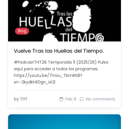
Blog
Vuelve Tras las Huellas del Tiempo.
#PodcastTHT26 Temporada 11 (2025/26) Pulsa
aquí para acceder a todos los programas.
https://youtu.be/7mxu_TbmRS8?
si=-2kydkh60gn_I42l
by THT
Feb 8
No comments