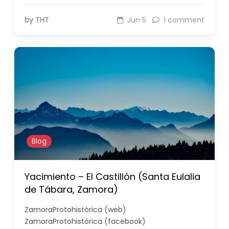
by THT
Jun 5
1 comment
Blog
Yacimiento – El Castillón (Santa Eulalia
de Tábara, Zamora)
ZamoraProtohistórica (web)
ZamoraProtohistórica (facebook)