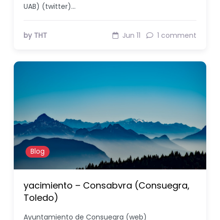
UAB) (twitter)…
by THT
Jun 11
1 comment
Blog
yacimiento – Consabvra (Consuegra,
Toledo)
Ayuntamiento de Consuegra (web)