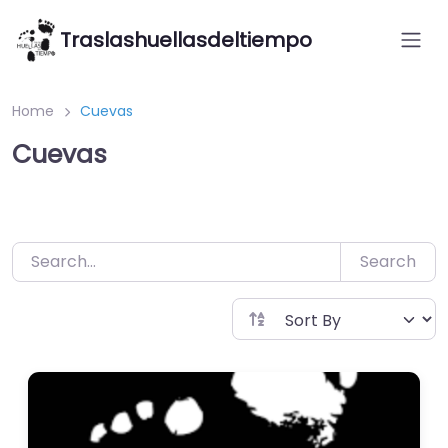
Saltar
Traslashuellasdeltiempo
al
contenido
Home
Cuevas
Cuevas
Search