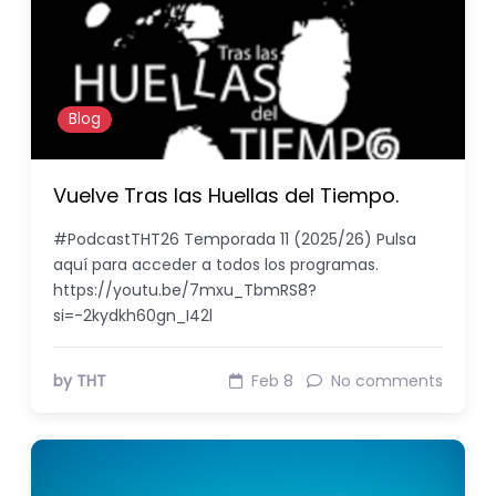
Blog
Vuelve Tras las Huellas del Tiempo.
#PodcastTHT26 Temporada 11 (2025/26) Pulsa
aquí para acceder a todos los programas.
https://youtu.be/7mxu_TbmRS8?
si=-2kydkh60gn_I42l
by THT
Feb 8
No comments