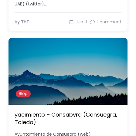
UAB) (twitter)…
by THT
Jun 11
1 comment
Blog
yacimiento – Consabvra (Consuegra,
Toledo)
Ayuntamiento de Consuegra (web)