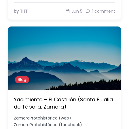
by THT
Jun 5
1 comment
Blog
Yacimiento – El Castillón (Santa Eulalia
de Tábara, Zamora)
ZamoraProtohistórica (web)
ZamoraProtohistórica (facebook)