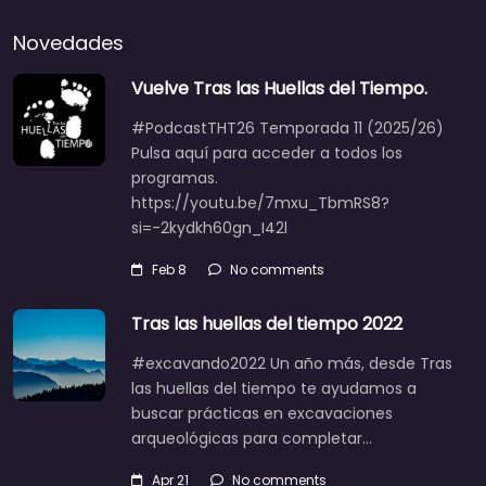
Novedades
Vuelve Tras las Huellas del Tiempo.
#PodcastTHT26 Temporada 11 (2025/26)
Pulsa aquí para acceder a todos los
programas.
https://youtu.be/7mxu_TbmRS8?
si=-2kydkh60gn_I42l
Feb 8
No comments
Tras las huellas del tiempo 2022
#excavando2022 Un año más, desde Tras
las huellas del tiempo te ayudamos a
buscar prácticas en excavaciones
arqueológicas para completar…
Apr 21
No comments