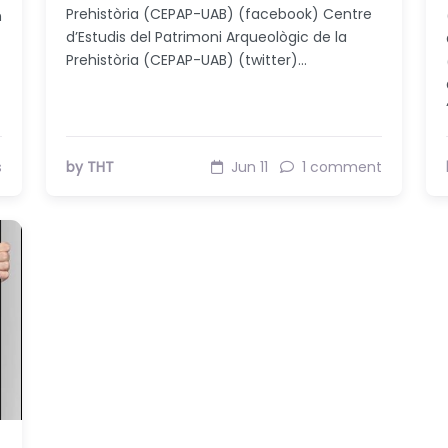
Prehistòria (CEPAP-UAB) (facebook) Centre
n
d’Estudis del Patrimoni Arqueològic de la
Prehistòria (CEPAP-UAB) (twitter)…
s
by THT
Jun 11
1 comment