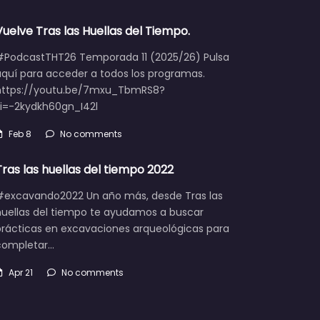
Vuelve Tras las Huellas del Tiempo.
#PodcastTHT26 Temporada 11 (2025/26) Pulsa
aquí para acceder a todos los programas.
https://youtu.be/7mxu_TbmRS8?
si=-2kydkh60gn_I42l
Feb 8
No comments
Tras las huellas del tiempo 2022
#excavando2022 Un año más, desde Tras las
huellas del tiempo te ayudamos a buscar
prácticas en excavaciones arqueológicas para
completar…
Apr 21
No comments