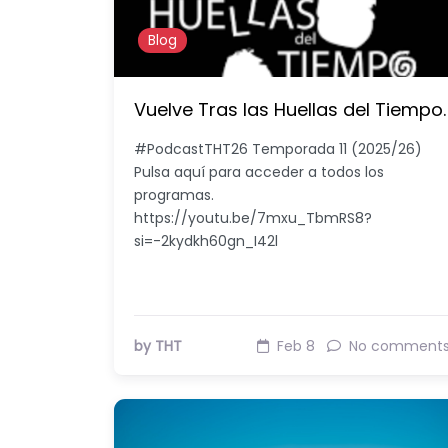
Blog
Vuelve Tras las Huellas del Tiempo.
#PodcastTHT26 Temporada 11 (2025/26)
Pulsa aquí para acceder a todos los
programas.
https://youtu.be/7mxu_TbmRS8?
si=-2kydkh60gn_I42l
by THT
Feb 8
No comment