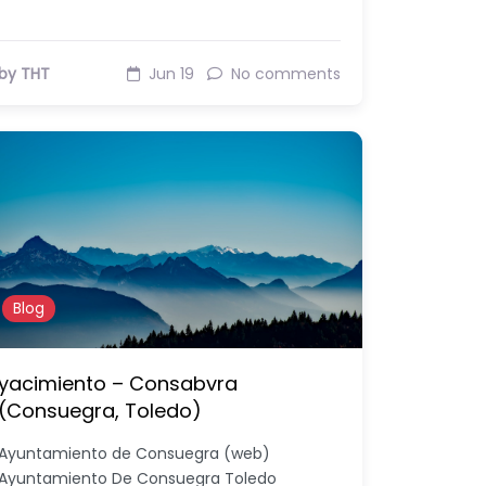
by THT
Jun 19
No comments
Blog
yacimiento – Consabvra
(Consuegra, Toledo)
Ayuntamiento de Consuegra (web)
Ayuntamiento De Consuegra Toledo