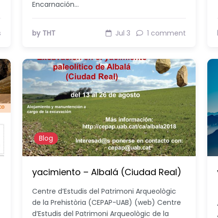
Encarnación…
s
by THT
Jul 3
1 comment
Blog
yacimiento – Albalá (Ciudad Real)
Centre d’Estudis del Patrimoni Arqueològic
de la Prehistòria (CEPAP-UAB) (web) Centre
d’Estudis del Patrimoni Arqueològic de la