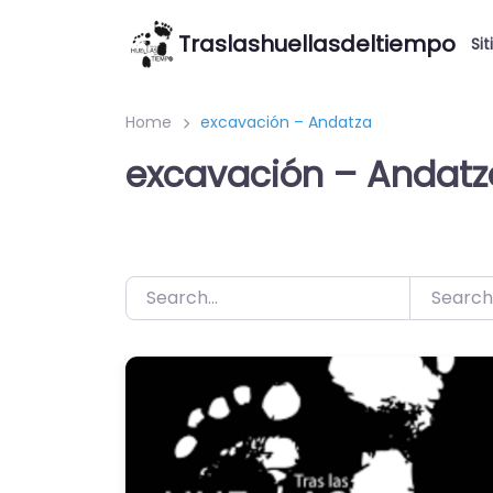
Saltar
Traslashuellasdeltiempo
al
Sit
contenido
Home
excavación – Andatza
excavación – Andatz
Search