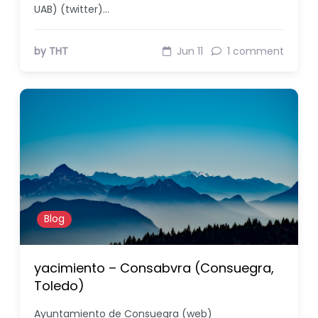
UAB) (twitter)…
by THT
Jun 11
1 comment
Blog
yacimiento – Consabvra (Consuegra,
Toledo)
Ayuntamiento de Consuegra (web)