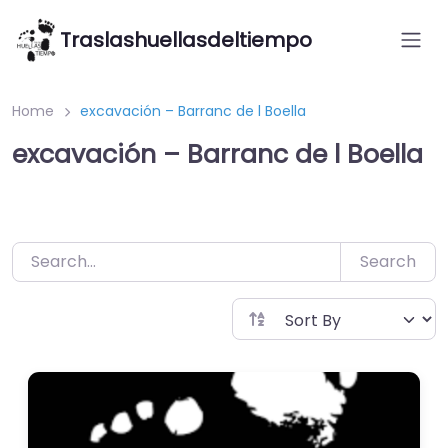
Saltar
Traslashuellasdeltiempo
al
contenido
Home
excavación – Barranc de l Boella
excavación – Barranc de l Boella
Search