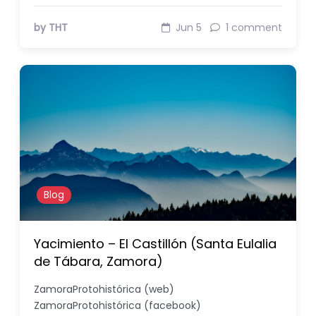
by THT
Jun 5
1 comment
Blog
Yacimiento – El Castillón (Santa Eulalia
de Tábara, Zamora)
ZamoraProtohistórica (web)
ZamoraProtohistórica (facebook)