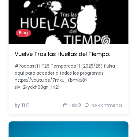
Blog
Vuelve Tras las Huellas del Tiempo.
#PodcastTHT26 Temporada 11 (2025/26) Pulsa
aquí para acceder a todos los programas.
https://youtu.be/7mxu_TbmRS8?
si=-2kydkh60gn_I42l
by THT
Feb 8
No comments