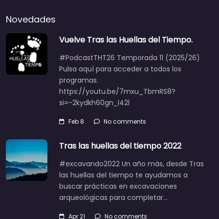
Novedades
Vuelve Tras las Huellas del Tiempo.
#PodcastTHT26 Temporada 11 (2025/26)
Pulsa aquí para acceder a todos los
programas.
https://youtu.be/7mxu_TbmRS8?
si=-2kydkh60gn_I42l
Feb 8
No comments
Tras las huellas del tiempo 2022
#excavando2022 Un año más, desde Tras
las huellas del tiempo te ayudamos a
buscar prácticas en excavaciones
arqueológicas para completar…
Apr 21
No comments