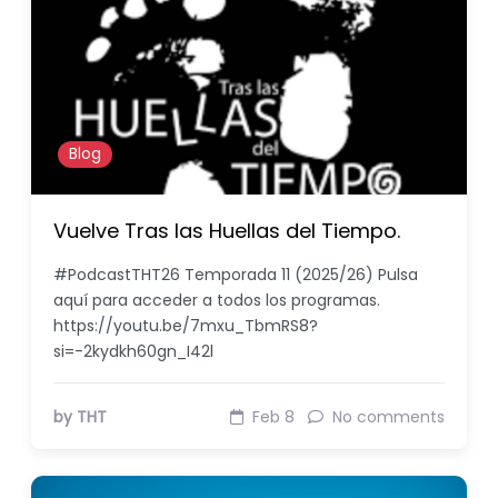
Blog
Vuelve Tras las Huellas del Tiempo.
#PodcastTHT26 Temporada 11 (2025/26) Pulsa
aquí para acceder a todos los programas.
https://youtu.be/7mxu_TbmRS8?
si=-2kydkh60gn_I42l
by THT
Feb 8
No comments