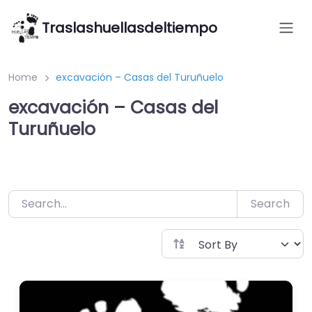
Saltar
Traslashuellasdeltiempo
al
contenido
Home
excavación – Casas del Turuñuelo
excavación – Casas del
Turuñuelo
Search