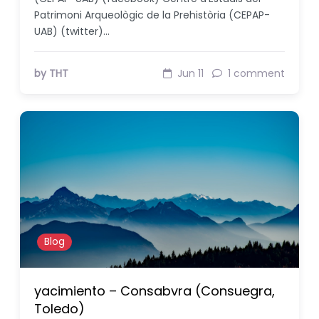
Patrimoni Arqueològic de la Prehistòria (CEPAP-
UAB) (twitter)…
by THT
Jun 11
1 comment
Blog
yacimiento – Consabvra (Consuegra,
Toledo)