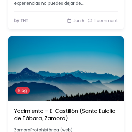
experiencias no puedes dejar de…
by THT
Jun 5
1 comment
Blog
Yacimiento – El Castillón (Santa Eulalia
de Tábara, Zamora)
ZamoraProtohistórica (web)