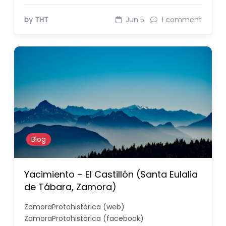
by THT
Jun 5
1 comment
Blog
Yacimiento – El Castillón (Santa Eulalia
de Tábara, Zamora)
ZamoraProtohistórica (web)
ZamoraProtohistórica (facebook)