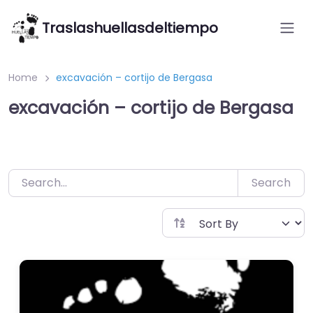
Saltar
Traslashuellasdeltiempo
al
contenido
Home
excavación – cortijo de Bergasa
excavación – cortijo de Bergasa
Search