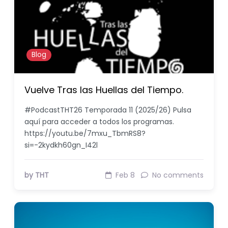
Blog
Vuelve Tras las Huellas del Tiempo.
#PodcastTHT26 Temporada 11 (2025/26) Pulsa
aquí para acceder a todos los programas.
https://youtu.be/7mxu_TbmRS8?
si=-2kydkh60gn_I42l
by THT
Feb 8
No comments