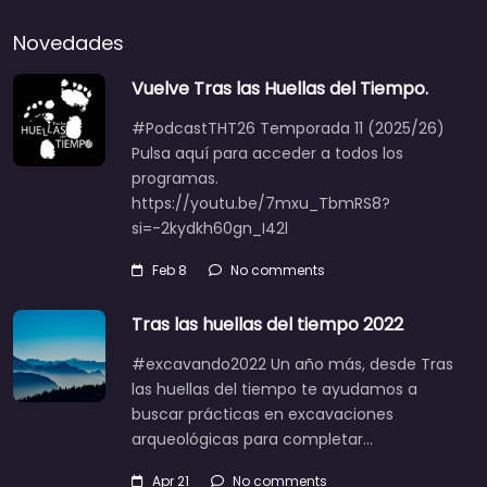
Novedades
Vuelve Tras las Huellas del Tiempo.
#PodcastTHT26 Temporada 11 (2025/26)
Pulsa aquí para acceder a todos los
programas.
https://youtu.be/7mxu_TbmRS8?
si=-2kydkh60gn_I42l
Feb 8
No comments
Tras las huellas del tiempo 2022
#excavando2022 Un año más, desde Tras
las huellas del tiempo te ayudamos a
buscar prácticas en excavaciones
arqueológicas para completar…
Apr 21
No comments