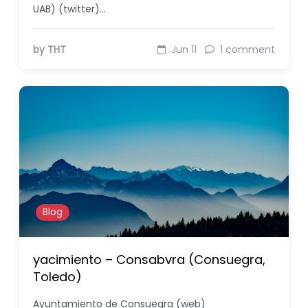
UAB) (twitter)…
by THT
Jun 11
1 comment
Blog
yacimiento – Consabvra (Consuegra,
Toledo)
Ayuntamiento de Consuegra (web)