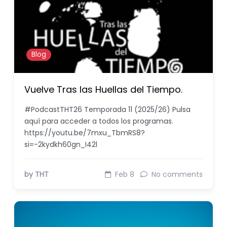
Blog
Vuelve Tras las Huellas del Tiempo.
#PodcastTHT26 Temporada 11 (2025/26) Pulsa
aquí para acceder a todos los programas.
https://youtu.be/7mxu_TbmRS8?
si=-2kydkh60gn_I42l
by THT
Feb 8
No comments