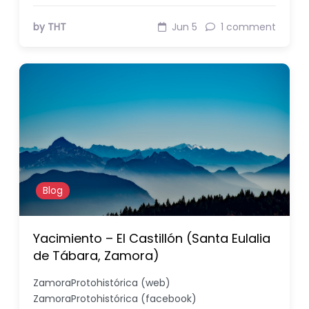
by THT
Jun 5
1 comment
Blog
Yacimiento – El Castillón (Santa Eulalia
de Tábara, Zamora)
ZamoraProtohistórica (web)
ZamoraProtohistórica (facebook)