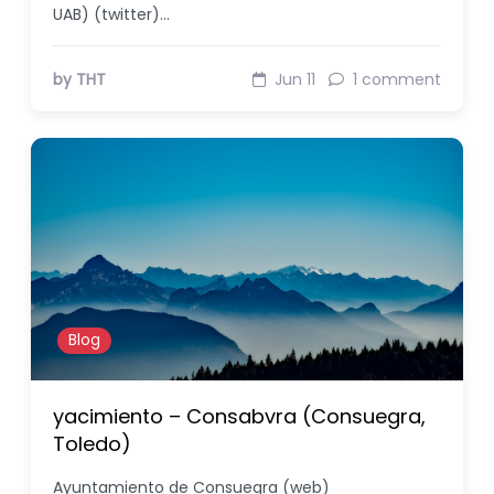
UAB) (twitter)…
by THT
Jun 11
1 comment
Blog
yacimiento – Consabvra (Consuegra,
Toledo)
Ayuntamiento de Consuegra (web)