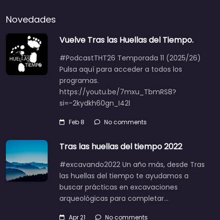
Novedades
Vuelve Tras las Huellas del Tiempo.
#PodcastTHT26 Temporada 11 (2025/26)
Pulsa aquí para acceder a todos los
programas.
https://youtu.be/7mxu_TbmRS8?
si=-2kydkh60gn_I42l
Feb 8
No comments
Tras las huellas del tiempo 2022
#excavando2022 Un año más, desde Tras
las huellas del tiempo te ayudamos a
buscar prácticas en excavaciones
arqueológicas para completar…
Apr 21
No comments