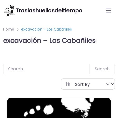
Saltar
Traslashuellasdeltiempo
al
contenido
Home
excavación – Los Cabañiles
excavación – Los Cabañiles
Search