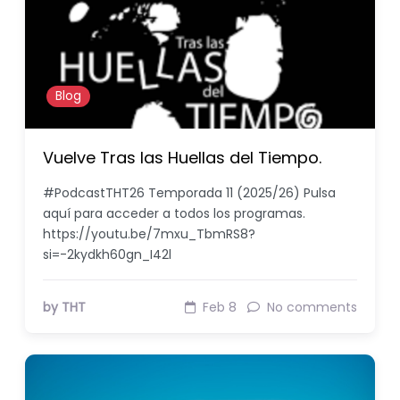
Blog
Vuelve Tras las Huellas del Tiempo.
#PodcastTHT26 Temporada 11 (2025/26) Pulsa
aquí para acceder a todos los programas.
https://youtu.be/7mxu_TbmRS8?
si=-2kydkh60gn_I42l
by THT
Feb 8
No comments