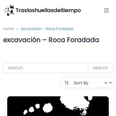
Saltar
Traslashuellasdeltiempo
al
contenido
Home
excavación – Roca Foradada
excavación – Roca Foradada
Search