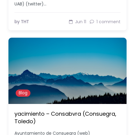
UAB) (twitter)…
by THT
Jun 11
1 comment
Blog
yacimiento – Consabvra (Consuegra,
Toledo)
Ayuntamiento de Consuegra (web)