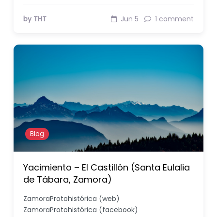
by THT
Jun 5
1 comment
Blog
Yacimiento – El Castillón (Santa Eulalia
de Tábara, Zamora)
ZamoraProtohistórica (web)
ZamoraProtohistórica (facebook)