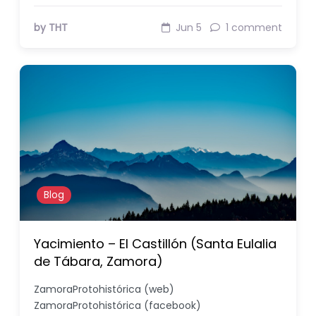
by THT
Jun 5
1 comment
Blog
Yacimiento – El Castillón (Santa Eulalia
de Tábara, Zamora)
ZamoraProtohistórica (web)
ZamoraProtohistórica (facebook)