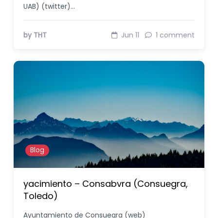
UAB) (twitter)…
by THT
Jun 11
1 comment
Blog
yacimiento – Consabvra (Consuegra,
Toledo)
Ayuntamiento de Consuegra (web)