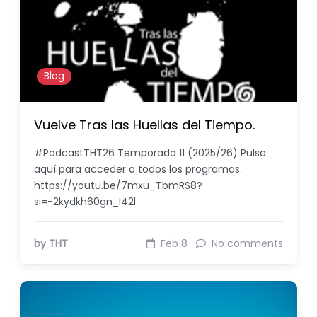
Blog
Vuelve Tras las Huellas del Tiempo.
#PodcastTHT26 Temporada 11 (2025/26) Pulsa
aquí para acceder a todos los programas.
https://youtu.be/7mxu_TbmRS8?
si=-2kydkh60gn_I42l
by THT
Feb 8
No comments