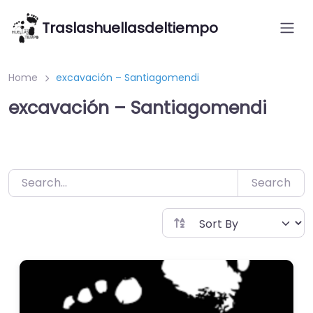
Saltar
Traslashuellasdeltiempo
al
contenido
Home
excavación – Santiagomendi
excavación – Santiagomendi
Search