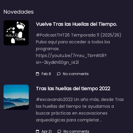
Novedades
Vuelve Tras las Huellas del Tiempo.
#PodcastTHT26 Temporada 11 (2025/26)
Pulsa aquí para acceder a todos los
programas.
https://youtu.be/7mxu_TbmRS8?
si=-2kydkh60gn_I42l
Feb 8
No comments
Tras las huellas del tiempo 2022
#excavando2022 Un año más, desde Tras
las huellas del tiempo te ayudamos a
buscar prácticas en excavaciones
arqueológicas para completar…
Apr 21
No comments