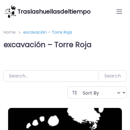
Saltar
Traslashuellasdeltiempo
al
contenido
Home
excavación – Torre Roja
excavación – Torre Roja
Search