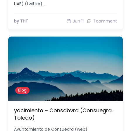
UAB) (twitter)…
by THT
Jun 11
1 comment
Blog
yacimiento – Consabvra (Consuegra,
Toledo)
Ayuntamiento de Consuegra (web)