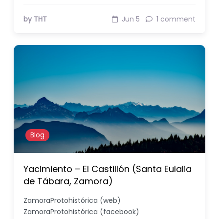
by THT
Jun 5
1 comment
Blog
Yacimiento – El Castillón (Santa Eulalia
de Tábara, Zamora)
ZamoraProtohistórica (web)
ZamoraProtohistórica (facebook)