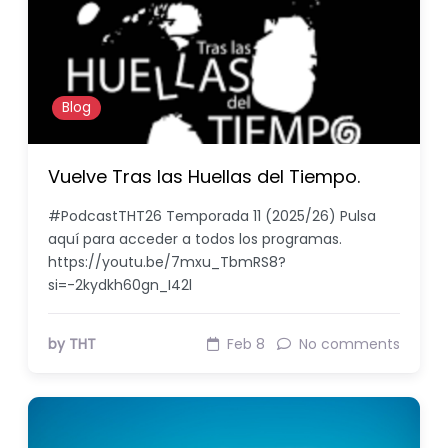
Blog
Vuelve Tras las Huellas del Tiempo.
#PodcastTHT26 Temporada 11 (2025/26) Pulsa
aquí para acceder a todos los programas.
https://youtu.be/7mxu_TbmRS8?
si=-2kydkh60gn_I42l
by THT
Feb 8
No comments