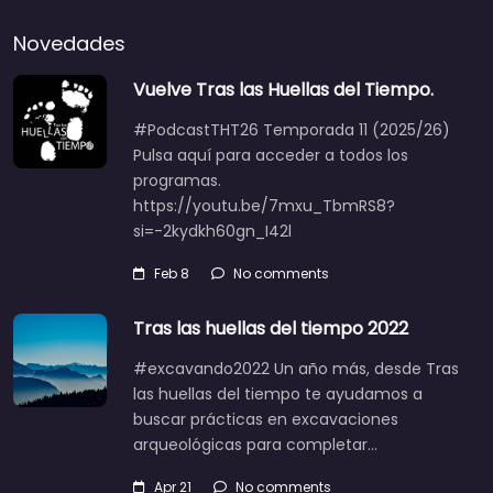
Novedades
Vuelve Tras las Huellas del Tiempo.
#PodcastTHT26 Temporada 11 (2025/26)
Pulsa aquí para acceder a todos los
programas.
https://youtu.be/7mxu_TbmRS8?
si=-2kydkh60gn_I42l
Feb 8
No comments
Tras las huellas del tiempo 2022
#excavando2022 Un año más, desde Tras
las huellas del tiempo te ayudamos a
buscar prácticas en excavaciones
arqueológicas para completar…
Apr 21
No comments