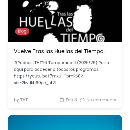
Blog
Vuelve Tras las Huellas del Tiempo.
#PodcastTHT26 Temporada 11 (2025/26) Pulsa
aquí para acceder a todos los programas.
https://youtu.be/7mxu_TbmRS8?
si=-2kydkh60gn_I42l
by THT
Feb 8
No comments