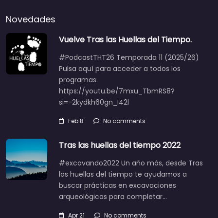
Novedades
Vuelve Tras las Huellas del Tiempo.
#PodcastTHT26 Temporada 11 (2025/26)
Pulsa aquí para acceder a todos los
programas.
https://youtu.be/7mxu_TbmRS8?
si=-2kydkh60gn_I42l
Feb 8
No comments
Tras las huellas del tiempo 2022
#excavando2022 Un año más, desde Tras
las huellas del tiempo te ayudamos a
buscar prácticas en excavaciones
arqueológicas para completar…
Apr 21
No comments