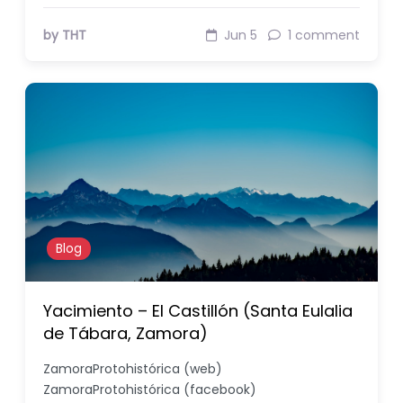
by THT
Jun 5
1 comment
Blog
Yacimiento – El Castillón (Santa Eulalia
de Tábara, Zamora)
ZamoraProtohistórica (web)
ZamoraProtohistórica (facebook)