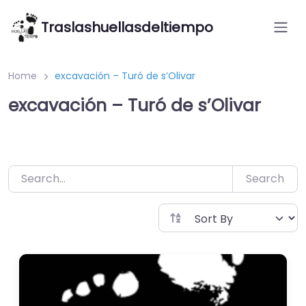
Saltar
Traslashuellasdeltiempo
al
contenido
Home
excavación – Turó de s’Olivar
excavación – Turó de s’Olivar
Search