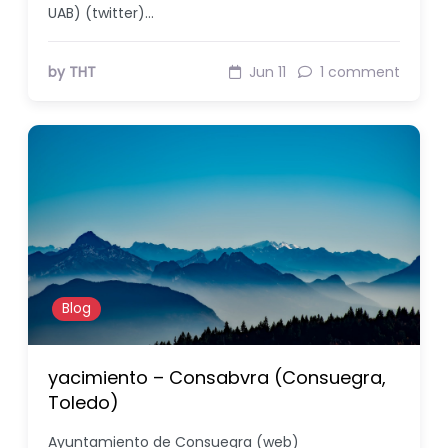
UAB) (twitter)…
by THT
Jun 11
1 comment
Blog
yacimiento – Consabvra (Consuegra,
Toledo)
Ayuntamiento de Consuegra (web)