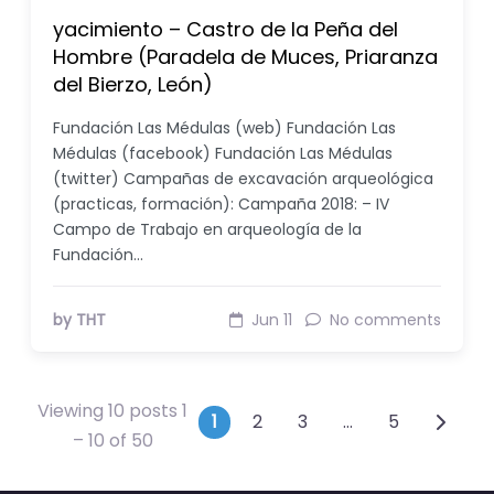
yacimiento – Castro de la Peña del
Hombre (Paradela de Muces, Priaranza
del Bierzo, León)
Fundación Las Médulas (web) Fundación Las
Médulas (facebook) Fundación Las Médulas
(twitter) Campañas de excavación arqueológica
(practicas, formación): Campaña 2018: – IV
Campo de Trabajo en arqueología de la
Fundación…
by THT
Jun 11
No comments
Viewing 10 posts 1
Posts navigation
1
2
3
…
5
– 10 of 50