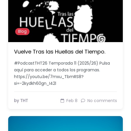
Blog
Vuelve Tras las Huellas del Tiempo.
#PodcastTHT26 Temporada 11 (2025/26) Pulsa
aquí para acceder a todos los programas.
https://youtu.be/7mxu_TbmRS8?
si=-2kydkh60gn_I42l
by THT
Feb 8
No comments