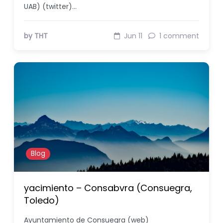
UAB) (twitter)…
by THT
Jun 11
1 comment
Blog
yacimiento – Consabvra (Consuegra,
Toledo)
Ayuntamiento de Consuegra (web)