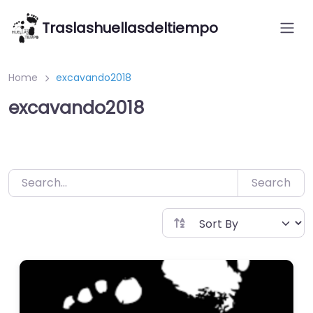
Saltar
Traslashuellasdeltiempo
al
contenido
Home
excavando2018
excavando2018
Search