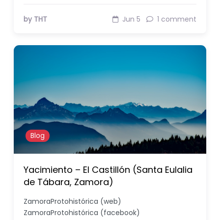
by THT
Jun 5
1 comment
Blog
Yacimiento – El Castillón (Santa Eulalia
de Tábara, Zamora)
ZamoraProtohistórica (web)
ZamoraProtohistórica (facebook)