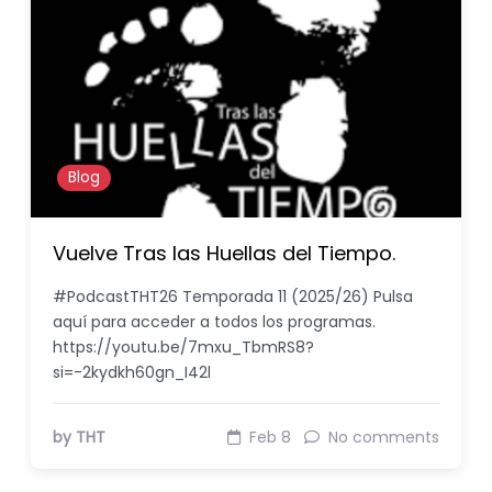
Blog
Vuelve Tras las Huellas del Tiempo.
#PodcastTHT26 Temporada 11 (2025/26) Pulsa
aquí para acceder a todos los programas.
https://youtu.be/7mxu_TbmRS8?
si=-2kydkh60gn_I42l
by THT
Feb 8
No comments