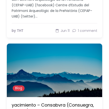
(CEPAP-UAB) (facebook) Centre d’Estudis del
Patrimoni Arqueològic de la Prehistòria (CEPAP-
UAB) (twitter)…
by THT
Jun 11
1 comment
Blog
yacimiento – Consabvra (Consuegra,