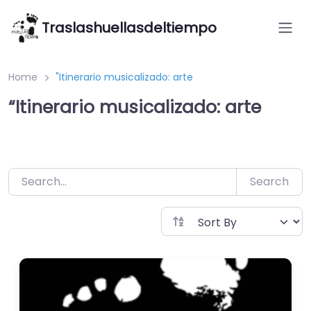
Saltar
Traslashuellasdeltiempo
al
contenido
Home
"Itinerario musicalizado: arte
“Itinerario musicalizado: arte
Search