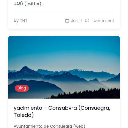
UAB) (twitter)…
by THT
Jun 11
1 comment
Blog
yacimiento – Consabvra (Consuegra,
Toledo)
Ayuntamiento de Consuegra (web)