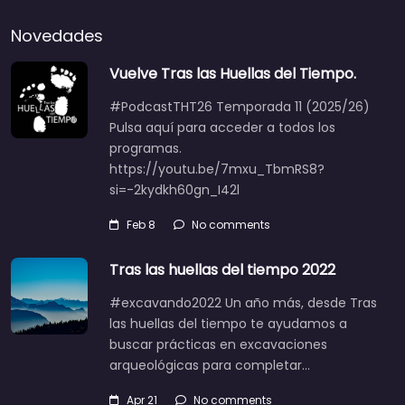
Novedades
Vuelve Tras las Huellas del Tiempo.
#PodcastTHT26 Temporada 11 (2025/26)
Pulsa aquí para acceder a todos los
programas.
https://youtu.be/7mxu_TbmRS8?
si=-2kydkh60gn_I42l
Feb 8
No comments
Tras las huellas del tiempo 2022
#excavando2022 Un año más, desde Tras
las huellas del tiempo te ayudamos a
buscar prácticas en excavaciones
arqueológicas para completar…
Apr 21
No comments