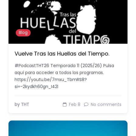
Blog
Vuelve Tras las Huellas del Tiempo.
#PodcastTHT26 Temporada 11 (2025/26) Pulsa
aquí para acceder a todos los programas.
https://youtu.be/7mxu_TbmRS8?
si=-2kydkh60gn_I42l
by THT
Feb 8
No comments