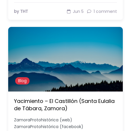
by THT
Jun 5
1 comment
Blog
Yacimiento – El Castillón (Santa Eulalia
de Tábara, Zamora)
ZamoraProtohistórica (web)
ZamoraProtohistórica (facebook)