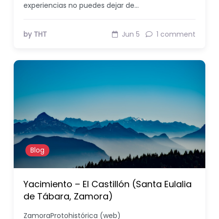
experiencias no puedes dejar de…
by THT
Jun 5
1 comment
Blog
Yacimiento – El Castillón (Santa Eulalia
de Tábara, Zamora)
ZamoraProtohistórica (web)