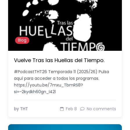
Blog
Vuelve Tras las Huellas del Tiempo.
#PodcastTHT26 Temporada 11 (2025/26) Pulsa
aquí para acceder a todos los programas.
https://youtu.be/7mxu_TbmRS8?
si=-2kydkh60gn_I42l
by THT
Feb 8
No comments