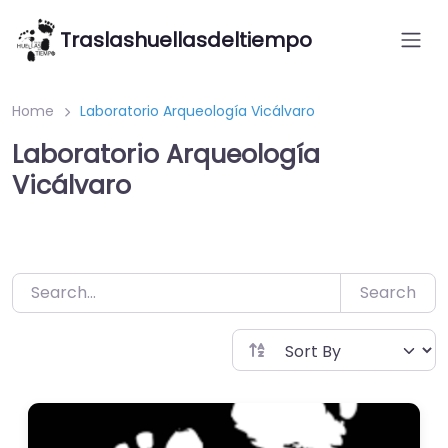
Saltar
Traslashuellasdeltiempo
al
contenido
Home
Laboratorio Arqueología Vicálvaro
Laboratorio Arqueología
Vicálvaro
Search