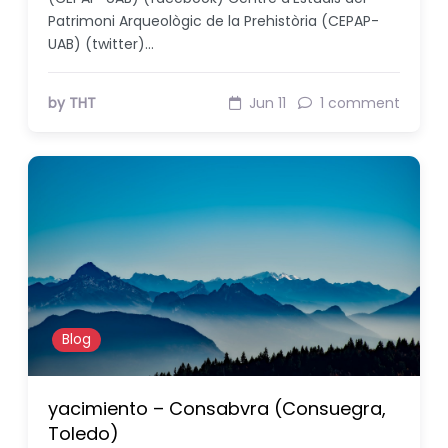
Patrimoni Arqueològic de la Prehistòria (CEPAP-
UAB) (twitter)…
by THT
Jun 11
1 comment
Blog
yacimiento – Consabvra (Consuegra,
Toledo)