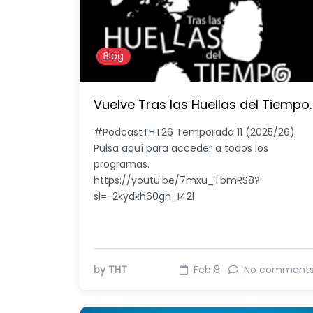
Blog
Vuelve Tras las Huellas del Tiempo.
#PodcastTHT26 Temporada 11 (2025/26)
Pulsa aquí para acceder a todos los
programas.
https://youtu.be/7mxu_TbmRS8?
si=-2kydkh60gn_I42l
by THT
Feb 8
No comment