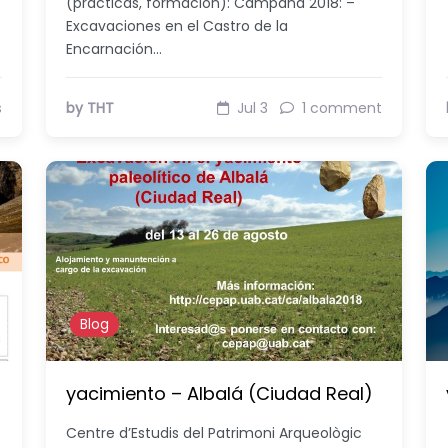
(practicas, formación): Campaña 2018: –
Excavaciones en el Castro de la
Encarnación…
s
by THT
Jul 3
1 comment
Blog
yacimiento – Albalá (Ciudad Real)
Centre d’Estudis del Patrimoni Arqueològic