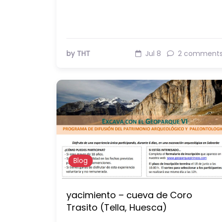
by THT
Jul 8
2 comment
Blog
yacimiento – cueva de Coro
Trasito (Tella, Huesca)