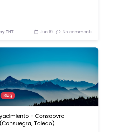
by THT
Jun 19
No comments
Blog
yacimiento – Consabvra
(Consuegra, Toledo)