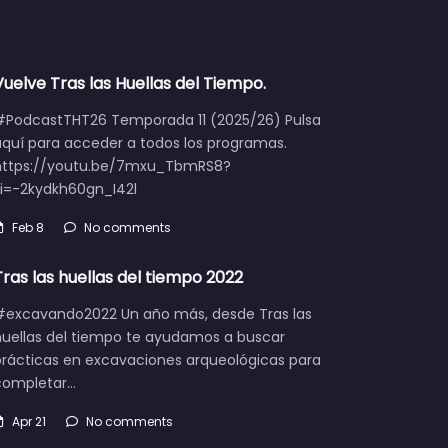
Vuelve Tras las Huellas del Tiempo.
#PodcastTHT26 Temporada 11 (2025/26) Pulsa
aquí para acceder a todos los programas.
https://youtu.be/7mxu_TbmRS8?
si=-2kydkh60gn_I42l
Feb 8
No comments
Tras las huellas del tiempo 2022
#excavando2022 Un año más, desde Tras las
huellas del tiempo te ayudamos a buscar
prácticas en excavaciones arqueológicas para
completar…
Apr 21
No comments