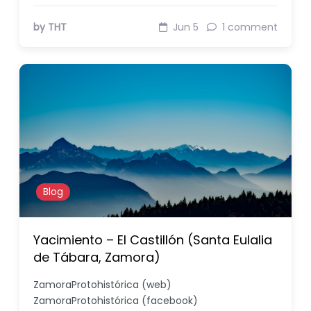
by THT
Jun 5
1 comment
Blog
Yacimiento – El Castillón (Santa Eulalia
de Tábara, Zamora)
ZamoraProtohistórica (web)
ZamoraProtohistórica (facebook)