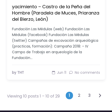
yacimiento – Castro de la Peña del
Hombre (Paradela de Muces, Priaranza
del Bierzo, León)
Fundación Las Médulas (web) Fundación Las
Médulas (facebook) Fundación Las Médulas
(twitter) Campañas de excavación arqueológica
(practicas, formación): Campaña 2018: – IV
Campo de Trabajo en arqueología de la
Fundación…
by THT
Jun 11
No comments
Posts navig
1
2
3
Viewing 10 posts 1 – 10 of 29