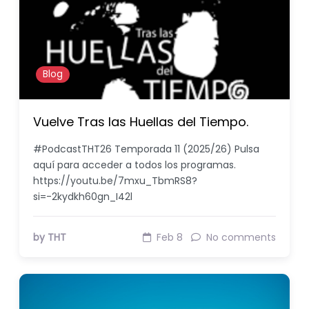
Blog
Vuelve Tras las Huellas del Tiempo.
#PodcastTHT26 Temporada 11 (2025/26) Pulsa
aquí para acceder a todos los programas.
https://youtu.be/7mxu_TbmRS8?
si=-2kydkh60gn_I42l
by THT
Feb 8
No comments