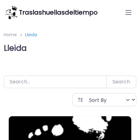
Saltar
Traslashuellasdeltiempo
al
contenido
Home
Lleida
Lleida
Search