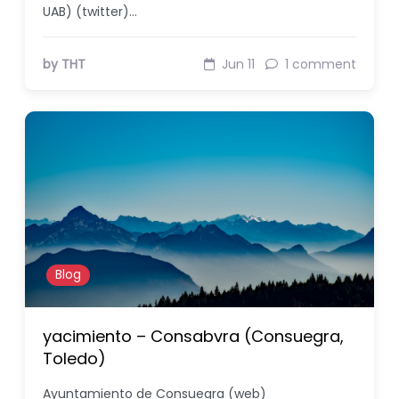
UAB) (twitter)…
by THT
Jun 11
1 comment
Blog
yacimiento – Consabvra (Consuegra,
Toledo)
Ayuntamiento de Consuegra (web)