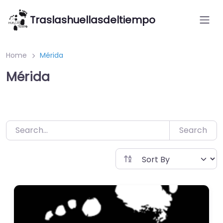
Saltar
Traslashuellasdeltiempo
al
contenido
Home
Mérida
Mérida
Search