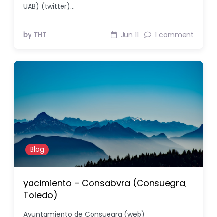
UAB) (twitter)…
by THT
Jun 11
1 comment
Blog
yacimiento – Consabvra (Consuegra,
Toledo)
Ayuntamiento de Consuegra (web)