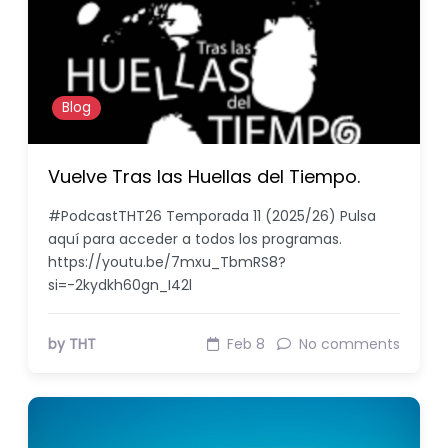
Blog
Vuelve Tras las Huellas del Tiempo.
#PodcastTHT26 Temporada 11 (2025/26) Pulsa
aquí para acceder a todos los programas.
https://youtu.be/7mxu_TbmRS8?
si=-2kydkh60gn_I42l
by THT
Feb 8
No comments