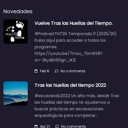
Novedades
Vuelve Tras las Huellas del Tiempo.
#PodcastTHT26 Temporada 11 (2025/26)
Pulsa aquí para acceder a todos los
programas.
https://youtu.be/7mxu_TbmRS8?
si=-2kydkh60gn_I42l
Feb 8
No comments
Tras las huellas del tiempo 2022
#excavando2022 Un año más, desde Tras
las huellas del tiempo te ayudamos a
buscar prácticas en excavaciones
arqueológicas para completar…
Apr 21
No comments