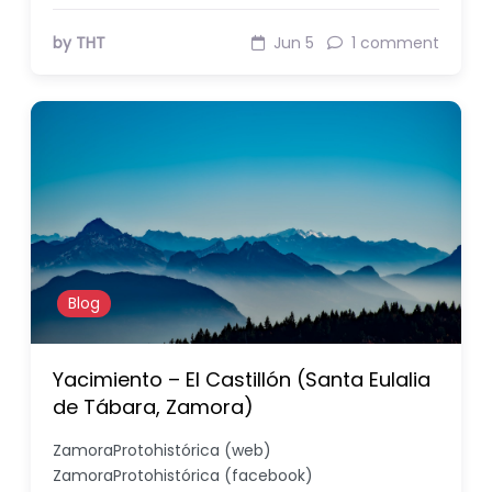
by THT
Jun 5
1 comment
Blog
Yacimiento – El Castillón (Santa Eulalia
de Tábara, Zamora)
ZamoraProtohistórica (web)
ZamoraProtohistórica (facebook)